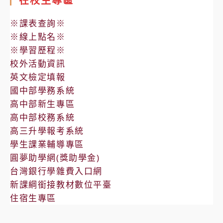
在校生專區
大
學
※課表查詢※
為
※線上點名※
彰
※學習歷程※
化
校外活動資訊
縣
英文檢定填報
及
國中部學務系統
臺
高中部新生專區
中
高中部校務系統
市
高三升學報考系統
高
學生課業輔導專區
三
圓夢助學網(獎助學金)
學
台灣銀行學雜費入口網
科
新課綱銜接教材數位平臺
能
住宿生專區
力