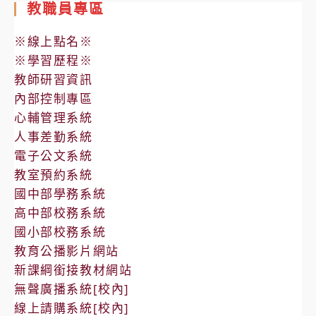
測
教職員專區
驗
※線上點名※
生
※學習歷程※
規
教師研習資訊
劃
內部控制專區
之
心輔管理系統
「升
人事差勤系統
學
電子公文系統
輔
教室預約系統
導
國中部學務系統
種
高中部校務系統
子
國小部校務系統
計
教育公播影片網站
畫」
新課綱銜接教材網站
無聲廣播系統[校內]
線上請購系統[校內]