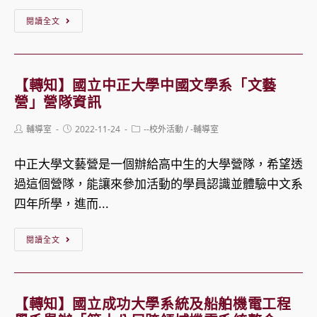
【轉
閱讀全文
知】
朝
陽
【轉知】國立中正大學中國文學系「文藝
科
營」營隊資訊
技
Post
Post
Post
輔導室
2022-11-24
--校外活動
/
-輔導室
大
author:
published:
category:
學
中正大學文藝營是一個辦給高中生的大學營隊，希望透
管
過這個營隊，能讓來參加活動的學員認識並體驗中文系
理
四年所學，進而...
學
院
【轉
閱讀全文
會
知】
計
國
系
立
【轉知】國立成功大學系統及船舶機電工程
「朝
中