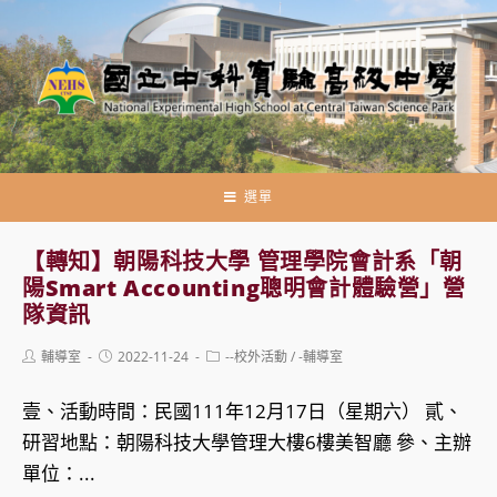
跳
轉
至
主
要
內
容
選單
【轉知】朝陽科技大學 管理學院會計系「朝
陽Smart Accounting聰明會計體驗營」營
隊資訊
Post
Post
Post
輔導室
2022-11-24
--校外活動
/
-輔導室
author:
published:
category:
壹、活動時間：民國111年12月17日（星期六） 貳、
研習地點：朝陽科技大學管理大樓6樓美智廳 參、主辦
單位：...