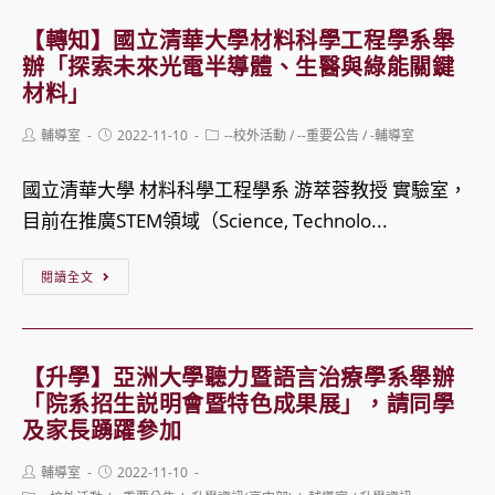
跨
廣
立
【轉知】國立清華大學材料科學工程學系舉
領
教
彰
辦「探索未來光電半導體、生醫與綠能關鍵
域
育
化
材料」
機
「輔
師
Post
Post
Post
輔導室
2022-11-10
--校外活動
/
--重要公告
/
-輔導室
電
導
範
author:
published:
category:
系
諮
大
國立清華大學 材料科學工程學系 游萃蓉教授 實驗室，
統
商
學
目前在推廣STEM領域（Science, Technolo...
整
精
辦
【轉
合
緻
理
閱讀全文
知】
營」
Moocs
111
國
營
系
年
立
隊
列
「探
【升學】亞洲大學聽力暨語言治療學系舉辦
清
資
課
索
「院系招生説明會暨特色成果展」，請同學
華
及家長踴躍參加
訊
程」
啟
大
招
航」
Post
Post
輔導室
2022-11-10
學
author:
published:
生
學