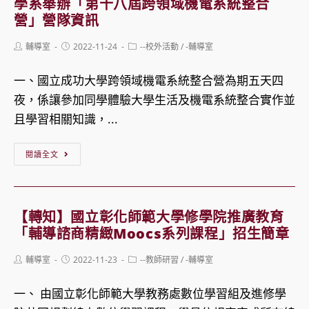
學系舉辦「第十八屆跨領域機電系統整合
陽
正
營」營隊資訊
Smart
大
Post
Post
Post
輔導室
2022-11-24
--校外活動
/
-輔導室
Accounting
學
author:
published:
category:
聰
中
一、國立成功大學跨領域機電系統整合營為期五天四
明
國
夜，係讓參加同學體驗大學生活及機電系統整合實作並
會
文
且學習相關知識，...
計
學
【轉
體
系
閱讀全文
知】
驗
「文
國
營」
藝
立
營
營」
【轉知】國立彰化師範大學修學院推廣教育
成
隊
營
「輔導諮商精緻Moocs系列課程」招生簡章
功
資
隊
Post
Post
Post
輔導室
2022-11-23
--教師研習
/
-輔導室
大
訊
資
author:
published:
category:
學
訊
一、 由國立彰化師範大學教務處數位學習組及進修學
系