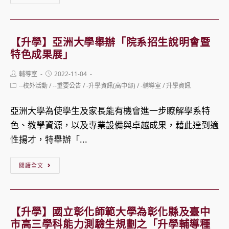
治
知】
半
療
彰
導
學
化
體、
【升學】亞洲大學舉辦「院系招生說明會暨
系
高
特色成果展」
生
舉
中
醫
Post
Post
輔導室
2022-11-04
辦
辦
author:
published:
與
Post
--校外活動
/
--重要公告
/
-升學資訊(高中部)
/
-輔導室
/
升學資訊
「院
理
category:
綠
系
教
亞洲大學為使學生及家長能有機會進一步瞭解學系特
能
招
育
色、教學資源，以及專業設備與卓越成果，藉此達到適
關
生
部
性揚才，特舉辦「...
鍵
説
學
材
【升
明
生
閱讀全文
料」
學】
會
輔
亞
暨
導
洲
特
諮
【升學】國立彰化師範大學為彰化縣及臺中
大
色
商
市高三學科能力測驗生規劃之「升學輔導種