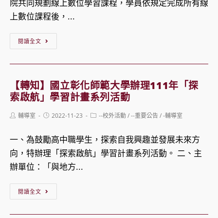
院共同規劃線上數位學習課程，學員依規定完成所有線
統
上數位課程後，...
及
船
【轉
閱讀全文
舶
知】
機
國
電
立
【轉知】國立彰化師範大學辦理111年「探
工
彰
索啟航」學習計畫系列活動
程
化
Post
Post
Post
輔導室
2022-11-23
--校外活動
/
--重要公告
/
-輔導室
學
師
author:
published:
category:
系
範
一、為鼓勵高中職學生，探索自我興趣並發展未來方
舉
大
向，特辦理「探索啟航」學習計畫系列活動。 二、主
辦
學
辦單位：「與地方...
「第
修
十
學
【轉
閱讀全文
八
院
知】
屆
推
國