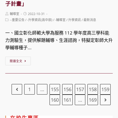
學
子計畫」
成
中
舉
果
心
Post
Post
輔導室
2022-10-31
辦
author:
published:
展」，
「心
Post
--重要公告
/
-升學資訊(高中部)
/
-輔導室
/
升學資訊
/
最新消息
category:
「院
請
理
系
一、國立彰化師範大學為服務 112 學年度高三學科能
同
健
招
力測驗生，提供解題輔導、生涯諮詢，特擬定彰師大升
學
康
生
學輔導種子...
及
週
說
家
─
【升
閱讀全文
明
長
感
學】
會
踴
恩
國
暨
躍
系
立
特
參
列
1
...
155
156
157
158
159
Go to the previous page
彰
色
加
工
化
成
160
161
...
169
作
Go to
師
果
坊」
範
展」