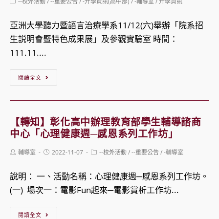
Post
--校外活動
/
--重要公告
/
-升學資訊(高中部)
/
-輔導室
/
升學資訊
category:
材
簡
習
料
亞洲大學聽力暨語言治療學系11/12(六)舉辦「院系招
章
計
科
生説明會暨特色成果展」及參觀實驗室 時間：
畫
學
111.11....
系
工
列
【升
閱讀全文
程
活
學】
學
動
亞
系
洲
舉
【轉知】彰化高中辦理教育部學生輔導諮商
大
中心「心理健康週─感恩系列工作坊」
辦
學
「探
Post
Post
Post
輔導室
2022-11-07
--校外活動
/
--重要公告
/
-輔導室
聽
author:
published:
category:
索
力
未
說明： 一、活動名稱：心理健康週─感恩系列工作坊。
暨
來
(一) 場次一：電影Fun起來─電影賞析工作坊...
語
光
言
【轉
電
閱讀全文