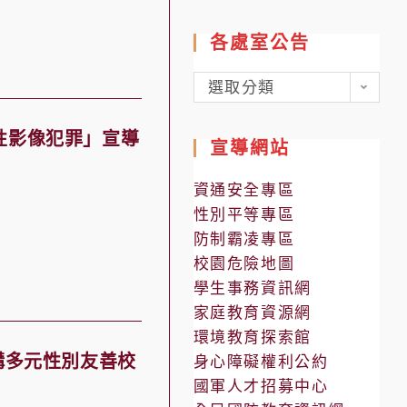
各處室公告
各
選取分類
處
室
性影像犯罪」宣導
宣導網站
公
告
資通安全專區
性別平等專區
防制霸凌專區
校園危險地圖
學生事務資訊網
家庭教育資源網
環境教育探索館
構多元性別友善校
身心障礙權利公約
國軍人才招募中心