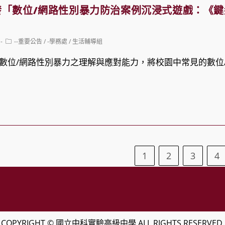
發「數位/網路性別暴力防治案例沉浸式遊戲：《
Post
--重要公告
/
-學務處
/
生活輔導組
category:
對數位/網路性別暴力之理解與應對能力，將校園中常見的數位
1
2
3
4
COPYRIGHT © 國立中科實驗高級中學 ALL RIGHTS RESERVED.