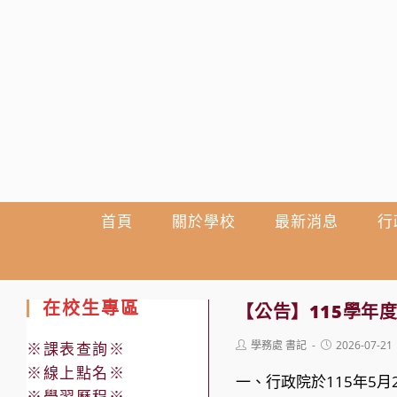
跳
轉
至
主
要
內
容
首頁
關於學校
最新消息
行
在校生專區
【公告】115學年
Post
Post
學務處 書記
2026-07-21
※課表查詢※
author:
published:
※線上點名※
一、行政院於115年5
※學習歷程※