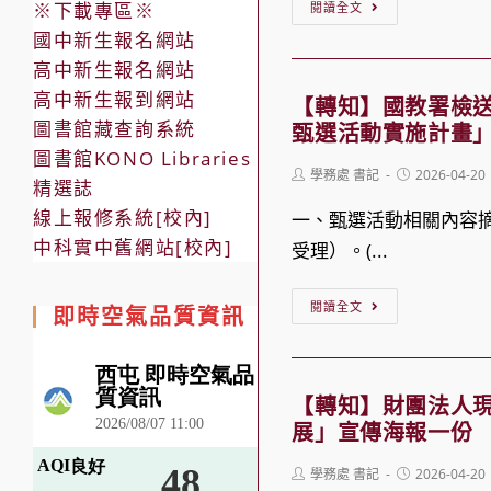
【轉
附
治
※下載專區※
閱讀全文
性
知】
「模
國中新生報名網站
短
別
臺
糊
高中新生報名網站
影
友
灣
的
高中新生報到網站
音
【轉知】國教署檢送
善
銀
圖書館藏查詢系統
網
甄選活動實施計畫」
暨
校
行
圖書館KONO Libraries
路
海
園」
Post
Post
學務處 書記
2026-04-20
為
精選誌
界
author:
published:
報
相
線上報修系統[校內]
建
一、甄選活動相關內容摘
線：
繪
關
中科實中舊網站[校內]
立
受理）。(...
防
畫
課
學
制
比
程
【轉
生
閱讀全文
數
即時空氣品質資訊
賽」
與
知】
正
位
活
活
國
確
性
動
動
教
信
【轉知】財團法人
暴
簡
署
展」宣傳海報一份
用
力
章
檢
觀
青
Post
Post
學務處 書記
2026-04-20
送
author:
published: