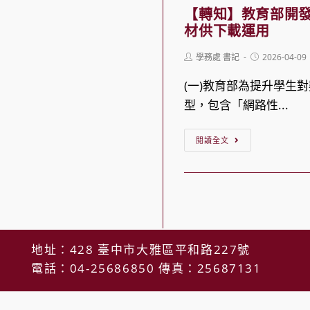
園
金
【轉知】教育部開
育
市
材供下載運用
會
議
政
檢
題
Post
Post
學務處 書記
2026-04-09
府
author:
published:
送
融
拍
(一)教育部為提升學生
「『打
入
製
型，包含「網路性...
破
教
「場
孤
學
【轉
所
閱讀全文
立，
教
知】
主
讓
案
教
人
理
設
育
看
解
計
部
過
成
甄
開
來：
形』
選
地址：428 臺中市大雅區平和路227號
發
性
丹
電話：04-25686850 傳真：25687131
活
「數
騷
寧
動
位/
防
日
實