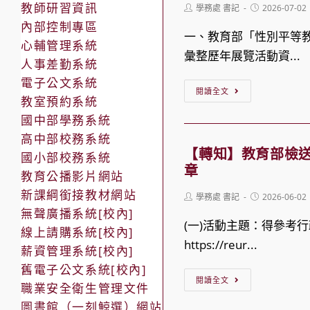
申
教師研習資訊
Post
Post
學務處 書記
2026-07-02
制
author:
published:
請
內部控制專區
學
一、教育部「性別平等
就
心輔管理系統
生
彙整歷年展覽活動資...
學
人事差勤系統
涉
貸
電子公文系統
【轉
入
閱讀全文
款
教室預約系統
知】
性
注
國中部學務系統
教
影
意
高中部校務系統
育
像
【轉知】教育部檢送
事
國小部校務系統
部
章
犯
項
教育公播影片網站
116
罪，
新課綱銜接教材網站
Post
Post
學務處 書記
2026-06-02
年
author:
published:
內
無聲廣播系統[校內]
性
(一)活動主題：得參考
政
線上請購系統[校內]
別
https://reur...
部
薪資管理系統[校內]
平
警
舊電子公文系統[校內]
【轉
等
閱讀全文
政
職業安全衛生管理文件
知】
教
署
圖書館（一刻鯨選）網站