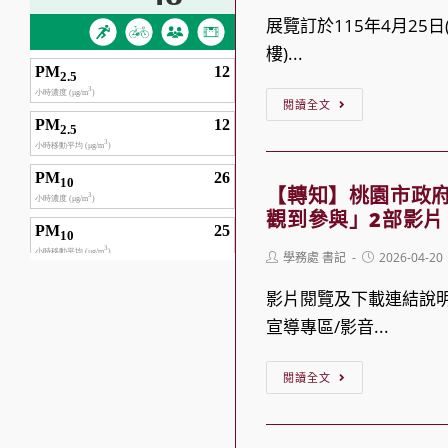
念，
少
「115
展覽訂於115年4月25
宣
年
年
樓)...
導
論
度
申
壇」
【轉
全
閱讀全文
辦
報
知】
國
就
名
財
高
學
簡
團
級
【轉知】桃園市政
貸
章
法
觀到參與」2部影片
中
款
人
等
之
Post
Post
學務處 書記
2026-04-20
現
author:
published:
學
權
代
影片閱覽及下載連結說明
校
利
婦
宣導專區/影音...
性
義
女
別
務
【轉
教
閱讀全文
平
知】
育
等
桃
基
教