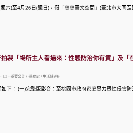
日(週六)至4月26日(週日)，假「窩窩藝文空間」(臺北市大同區
府拍製「場所主人看過來：性騷防治你有責」及「
Post
--重要公告
/
-學務處
/
生活輔導組
category:
如下： (一)完整版影音：至桃園市政府家庭暴力暨性侵害