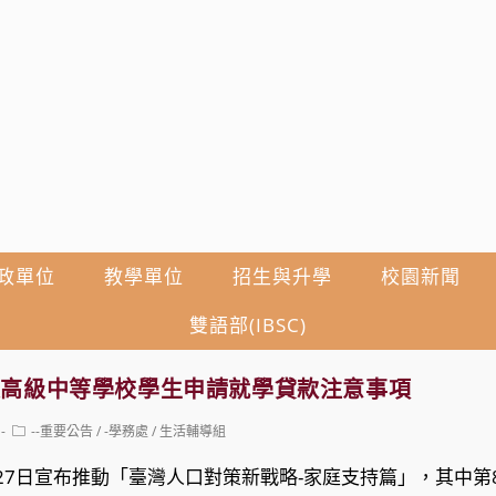
政單位
教學單位
招生與升學
校園新聞
雙語部(IBSC)
度高級中等學校學生申請就學貸款注意事項
Post
--重要公告
/
-學務處
/
生活輔導組
category:
月27日宣布推動「臺灣人口對策新戰略-家庭支持篇」，其中