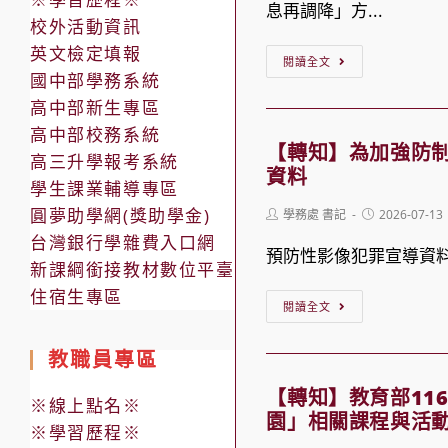
息再調降」方...
校外活動資訊
英文檢定填報
【公
閱讀全文
國中部學務系統
告】
高中部新生專區
115
高中部校務系統
學
【轉知】為加強防
高三升學報考系統
年
資料
學生課業輔導專區
度
圓夢助學網(獎助學金)
Post
Post
學務處 書記
2026-07-13
高
author:
published:
台灣銀行學雜費入口網
級
預防性影像犯罪宣導資
新課綱銜接教材數位平臺
中
住宿生專區
【轉
等
閱讀全文
知】
學
教職員專區
為
校
加
學
【轉知】教育部11
※線上點名※
強
園」相關課程與活
生
※學習歷程※
防