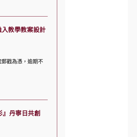
融入教學教案設計
掛號郵戳為憑，逾期不
形』丹寧日共創