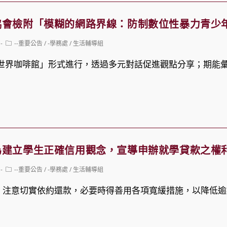
協會檢附「模糊的網路界線：防制數位性暴力青少
Post
--重要公告
/
-學務處
/
生活輔導組
category:
「世界咖啡館」形式進行，透過多元對話促進觀點分享；期能
為建立學生正確信用觀念，宣導申辦就學貸款之權
Post
--重要公告
/
-學務處
/
生活輔導組
category:
，注意切實依約還款，必要時得善用各項寬緩措施，以降低逾