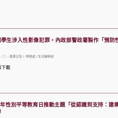
制學生涉入性影像犯罪，內政部警政署製作「預防
Post
--重要公告
/
-學務處
/
生活輔導組
category:
料下載
6年性別平等教育日推動主題「從認識到支持：建
動