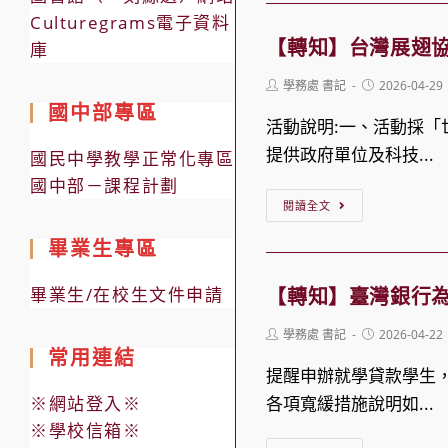
教
育
Culturegrams電子資料
製
育
日
【轉知】台灣展翅
庫
作
部
推
「預
Post
Post
學務處 書記
2026-04-29
檢
動
author:
published:
防
國中部專區
送
活動說明:一、活動採
主
性
115
提供政府單位及科技...
題
國民中學教學正常化專區
影
年
「從
國中部－課程計劃
像
【轉
「數
閱讀全文
認
犯
知】
位/
識
畢業生專區
罪」
台
網
到
宣
灣
路
畢業生/在校生文件申請
【轉知】臺灣銀行
支
導
展
性
持：
資
Post
Post
學務處 書記
2026-04-22
翅
別
author:
published:
建
常用連結
料
協
暴
提醒申辦就學貸款學生
構
會
力
※網站登入※
各項寬緩措施說明如...
多
檢
防
※學校信箱※
元