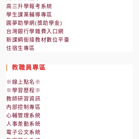
高三升學報考系統
補
學生課業輔導專區
考
圓夢助學網(獎助學金)
【範
台灣銀行學雜費入口網
圍
新課綱銜接教材數位平臺
表】
住宿生專區
教職員專區
※線上點名※
※學習歷程※
教師研習資訊
內部控制專區
心輔管理系統
人事差勤系統
電子公文系統