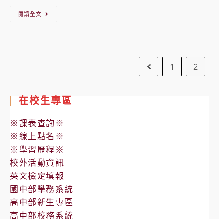
【公
閱讀全文
告】
111
學
1
2
年
Go to the previo
度
第
在校生專區
二
學
※課表查詢※
期
※線上點名※
高
※學習歷程※
校外活動資訊
中
英文檢定填報
部
國中部學務系統
定
高中部新生專區
期
高中部校務系統
考、