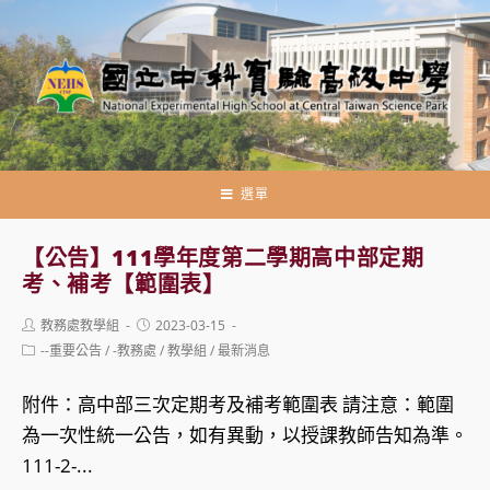
跳
轉
至
主
要
內
容
選單
【公告】111學年度第二學期高中部定期
考、補考【範圍表】
Post
Post
教務處教學組
2023-03-15
author:
published:
Post
--重要公告
/
-教務處
/
教學組
/
最新消息
category:
附件：高中部三次定期考及補考範圍表 請注意：範圍
為一次性統一公告，如有異動，以授課教師告知為準。
111-2-...