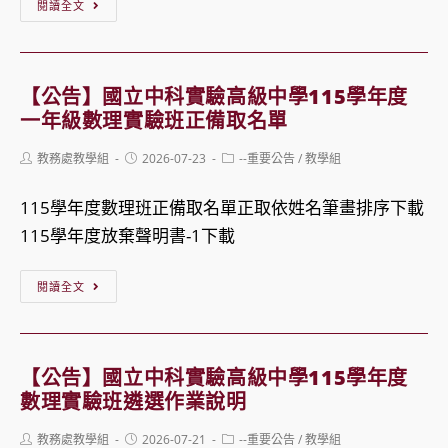
【公
閱讀全文
告】
114
學
【公告】國立中科實驗高級中學115學年度
年
一年級數理實驗班正備取名單
度
Post
Post
Post
教務處教學組
2026-07-23
--重要公告
/
教學組
暑
author:
published:
category:
期
115學年度數理班正備取名單正取依姓名筆畫排序下載
重
115學年度放棄聲明書-1下載
補
修
【公
閱讀全文
／
告】
自
國
學
立
【公告】國立中科實驗高級中學115學年度
輔
中
數理實驗班遴選作業說明
導
科
Post
Post
Post
教務處教學組
2026-07-21
--重要公告
/
教學組