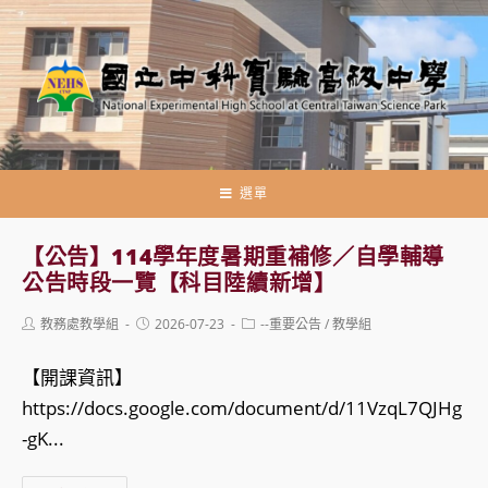
跳
轉
至
主
要
內
容
選單
【公告】114學年度暑期重補修／自學輔導
公告時段一覽【科目陸續新增】
Post
Post
Post
教務處教學組
2026-07-23
--重要公告
/
教學組
author:
published:
category:
【開課資訊】
https://docs.google.com/document/d/11VzqL7QJHg
-gK...