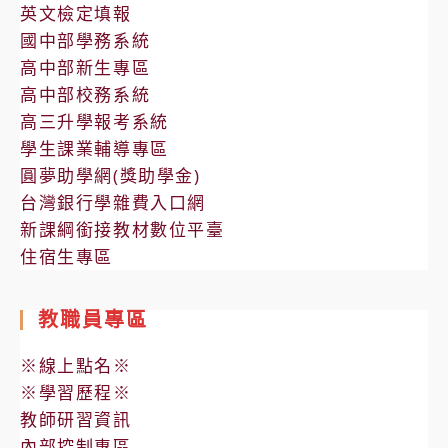
英文檢定填報
表
期
國中部學務系統
高
高中部新生專區
一、
高中部校務系統
高
高三升學報考系統
二
學生課業輔導專區
第
圓夢助學網(獎助學金)
2
台灣銀行學雜費入口網
次
新課綱銜接教材數位平臺
定
住宿生專區
期
考
教職員專區
考
程
※線上點名※
表
※學習歷程※
教師研習資訊
內部控制專區