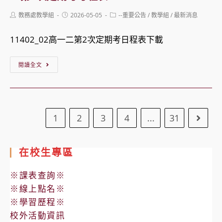
生
114
Post
Post
Post
教務處教學組
2026-05-05
--重要公告
/
教學組
/
最新消息
申
學
author:
published:
category:
請
年
11402_02高一二第2次定期考日程表下載
遴
度
選
第
【公
閱讀全文
數
2
告】
理
學
高
實
期
中
驗
1
第
2
3
4
...
31
部
Go to
班
3
114
事
次
學
在校生專區
宜
定
年
期
度
※課表查詢※
考
第
※線上點名※
考
2
※學習歷程※
程
校外活動資訊
學