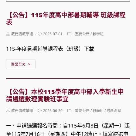
意
114
願
學
【公告】115年度高中部暑期輔導 班級課程
調
年
表
查
度
Post
Post
Post
教務處教學組
2026-07-01
--重要公告
/
教學組
(7/19(日)23:59
高
author:
published:
category:
截
中
115-年度暑期輔導課程表（班級）下載
止)
部
第
【公
閱讀全文
2
告】
學
115
期
年
【公告】本校115學年度高中部入學新生申
補
度
請遴選數理實驗班事宜
考
高
Post
Post
Post
教務處教學組
2026-06-30
--重要公告
/
教學組
/
最新消息
日
中
author:
published:
category:
程
部
一、申請遴選報名時間：自115年6月8日（星期一）起
表
暑
至115年7月16日（星期四）中午12時止，填寫遴選申