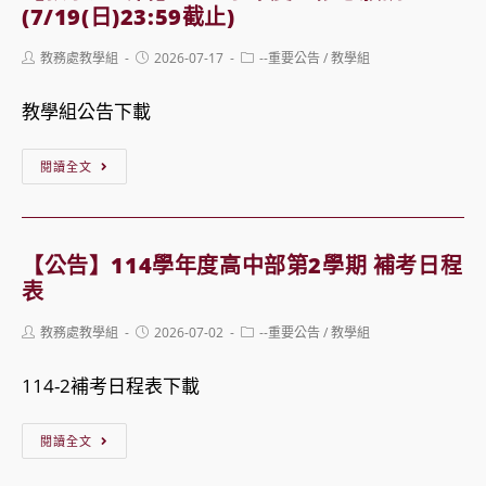
驗
115
年
(7/19(日)23:59截止)
班
學
度
Post
Post
Post
教務處教學組
2026-07-17
--重要公告
/
教學組
正
年
高
author:
published:
category:
備
度
三
教學組公告下載
取
數
第
名
理
1
【教
閱讀全文
單
實
次
學
驗
模
組
班
擬
公
【公告】114學年度高中部第2學期 補考日程
遴
考
告】
表
選
訊
114
Post
Post
Post
教務處教學組
2026-07-02
--重要公告
/
教學組
作
息
學
author:
published:
category:
業
年
114-2補考日程表下載
說
度
明
重
【公
閱讀全文
修
告】