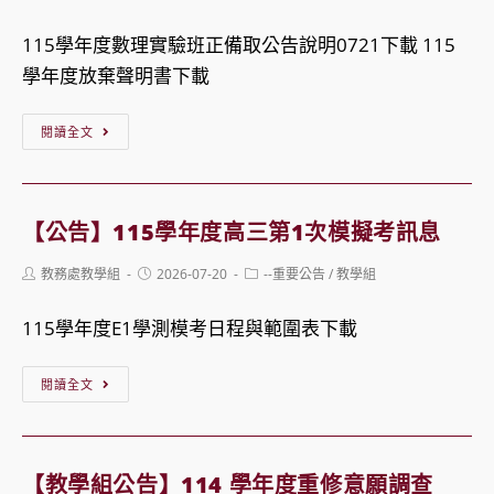
公
實
author:
published:
category:
告
驗
115學年度數理實驗班正備取公告說明0721下載 115
時
高
學年度放棄聲明書下載
段
級
一
中
【公
閱讀全文
覽
學
告】
【科
115
國
目
學
立
【公告】115學年度高三第1次模擬考訊息
陸
年
中
Post
Post
Post
教務處教學組
2026-07-20
--重要公告
/
教學組
續
度
科
author:
published:
category:
新
一
實
115學年度E1學測模考日程與範圍表下載
增】
年
驗
級
高
【公
閱讀全文
數
級
告】
理
中
115
實
學
學
【教學組公告】114 學年度重修意願調查