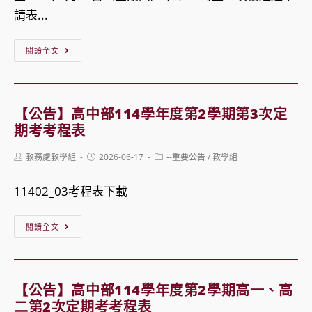
期
請表...
輔
導
【公
閱讀全文
班
告】
級
本
課
校
【公告】高中部114學年度第2學期第3次定
程
115
期考考程表
表
學
Post
Post
Post
教務處教學組
2026-06-17
--重要公告
/
教學組
年
author:
published:
category:
度
11402_03考程表下載
高
中
【公
閱讀全文
部
告】
入
高
學
中
【公告】高中部114學年度第2學期高一、高
新
部
二第2次定期考考程表