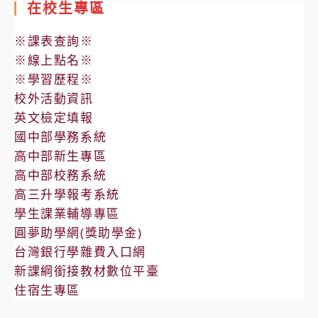
在校生專區
部
學
招
術
※課表查詢※
生
講
※線上點名※
資
座」
※學習歷程※
格
校外活動資訊
審
英文檢定填報
查
國中部學務系統
結
高中部新生專區
果
高中部校務系統
高三升學報考系統
學生課業輔導專區
圓夢助學網(獎助學金)
台灣銀行學雜費入口網
新課綱銜接教材數位平臺
住宿生專區