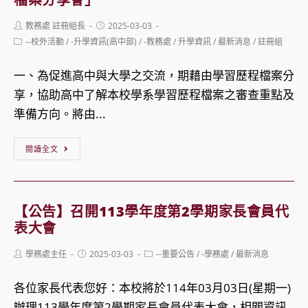
學
國
審
Post
Post
教務處 註冊組長
2025-03-03
汽
author:
published:
查
Post
--校外活動
/
-升學資訊(高中部)
/
-教務處
/
升學資訊
/
最新消息
/
註冊組
車
category:
資
安
一、為促進高中與大學之交流，期藉由學習歷程檔案分
料
全
享，協助高中了解本校學系學習歷程檔案之審查重點及
準
協
準備方向。將由...
備
會
指
【轉
「學
閱讀全文
引」
知】
生
國
總
立
動
【公告】召開113學年度第2學期家長會員代
東
員」
表大會
華
交
Post
Post
Post
學務處主任
2025-03-03
--重要公告
/
-學務處
/
最新消息
大
通
author:
published:
category:
學
安
各位家長代表您好：本校將於114年03月03日(星期一)
辦
全
辦理113學年度第2學期家長會員代表大會，相關資訊