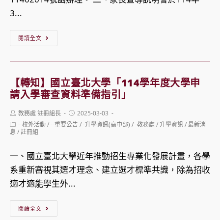
生
研
3...
暨
習
【轉
轉
閱讀全文
知】
學
全
生
國
招
【轉知】國立臺北大學「114學年度大學申
家
生
請入學審查資料準備指引」
長
報
Post
Post
教務處 註冊組長
2025-03-03
團
名
author:
published:
Post
--校外活動
/
--重要公告
/
-升學資訊(高中部)
/
-教務處
/
升學資訊
/
最新消
體
category:
息
/
註冊組
審
聯
查
一、國立臺北大學近年推動招生專業化發展計畫，各學
盟
結
系重新審視其選才理念、建立選才標準共識，除為招收
辦
果
適才適能學生外...
理
「114
【轉
閱讀全文
年