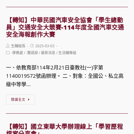
知】
技
國
專
立
【轉知】中華民國汽車安全協會「學生總動
多
臺
員」交通安全大競賽-114年度全國汽車交通
元
北
安全海報創作大賽
入
大
Post
Post
生輔組長
2025-03-03
學
學
author:
published:
Post
-學務處
/
-雙語部
/
最新消息
/
生活輔導組
家
category:
「114
長
學
一、依教育部114年2月21日臺教社(一)字第
宣
年
1140019572號函辦理。 二、對象：全國公、私立高
導
度
級中等學...
說
大
明
【轉
閱讀全文
學
會」
知】
申
中
請
華
入
【轉知】國立東華大學辦理線上「學習歷程
民
檔案分享會」