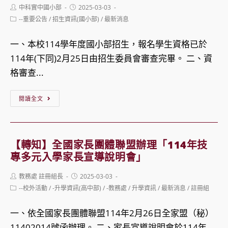
Post
Post
中科實中國小部
2025-03-03
設
中
author:
published:
Post
--重要公告
/
招生資訊(國小部)
/
最新消息
計
小
category:
學
學
一、本校114學年度國小部招生，報名學生資格已於
系
數
114年(下同)2月25日由招生委員會審查完畢。 二、資
介
位
格審查...
紹
精
【招
進
閱讀全文
生】
方
114
案
學
A3
【轉知】全國家長團體聯盟辦理「114年技
年
數
專多元入學家長宣導說明會」
度
位
Post
Post
教務處 註冊組長
2025-03-03
國
素
author:
published:
Post
--校外活動
/
-升學資訊(高中部)
/
-教務處
/
升學資訊
/
最新消息
/
註冊組
小
category:
養
部
增
一、依全國家長團體聯盟114年2月26日全家盟（秘）
新
能
11402014號函辦理。 二、家長宣導說明會於114年