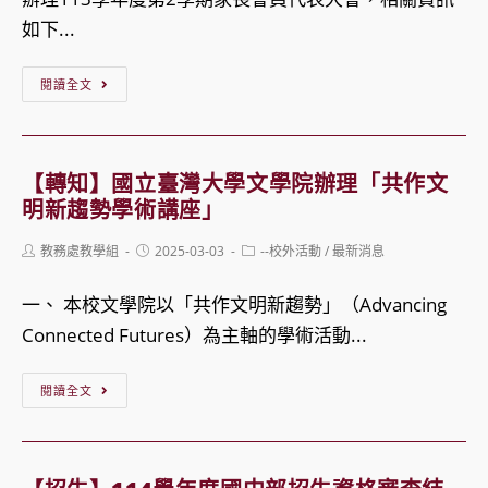
理
大
如下...
線
競
上
【公
賽-114
閱讀全文
「學
告】
年
習
召
度
歷
開
全
【轉知】國立臺灣大學文學院辦理「共作文
程
113
國
明新趨勢學術講座」
檔
學
汽
Post
Post
Post
教務處教學組
2025-03-03
--校外活動
/
最新消息
案
年
車
author:
published:
category:
分
度
交
一、 本校文學院以「共作文明新趨勢」（Advancing
享
第
通
Connected Futures）為主軸的學術活動...
會」
2
安
學
【轉
全
閱讀全文
期
知】
海
家
國
報
長
立
創