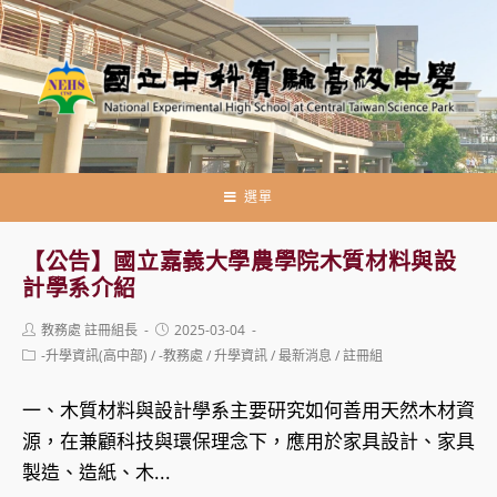
跳
轉
至
主
要
內
容
選單
【公告】國立嘉義大學農學院木質材料與設
計學系介紹
Post
Post
教務處 註冊組長
2025-03-04
author:
published:
Post
-升學資訊(高中部)
/
-教務處
/
升學資訊
/
最新消息
/
註冊組
category:
一、木質材料與設計學系主要研究如何善用天然木材資
源，在兼顧科技與環保理念下，應用於家具設計、家具
製造、造紙、木...