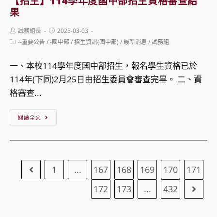
【招生】114學年度國中部招生資格審查結
會
臺
作
果
員
灣
大
Post
Post
試務組長
2025-03-03
代
大
賽
author:
published:
Post
--重要公告
/
-國中部
/
招生資訊(國中部)
/
最新消息
/
試務組
表
學
category:
大
文
一、本校114學年度國中部招生，報名學生資格已於
會
學
114年(下同)2月25日由招生委員會審查完畢。 二、資
院
格審查...
辦
【招
理
閱讀全文
生】
「共
114
作
學
文
1
...
167
168
169
170
171
Go to the previous page
年
明
度
新
172
173
...
432
Go to
國
趨
中
勢