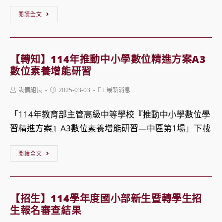
【公
閱讀全文
告】
國
立
【轉知】114年推動中小學數位精進方案A3
嘉
數位素養增能研習
義
Post
Post
Post
設備組長
2025-03-03
最新消息
大
author:
published:
category:
學
「114年教育部主管高級中等學校『推動中小學數位學
農
習精進方案』A3數位素養增能研習—中區第1場」下載
學
院
【轉
閱讀全文
木
知】
質
114
材
年
【招生】114學年度國小部新生暨轉學生招
料
推
生報名審查結果
與
動