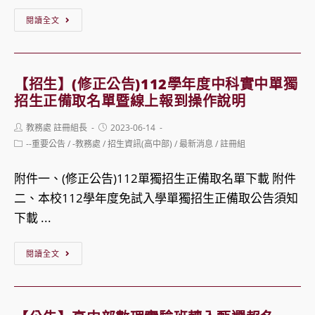
【招
閱讀全文
生】
112
學
【招生】(修正公告)112學年度中科實中單獨
年
招生正備取名單暨線上報到操作說明
度
Post
Post
教務處 註冊組長
2023-06-14
中
author:
published:
Post
--重要公告
/
-教務處
/
招生資訊(高中部)
/
最新消息
/
註冊組
科
category:
實
附件一、(修正公告)112單獨招生正備取名單下載 附件
中
二、本校112學年度免試入學單獨招生正備取公告須知
直
下載 ...
升
【招
入
閱讀全文
生】
學
(修
正
正
備