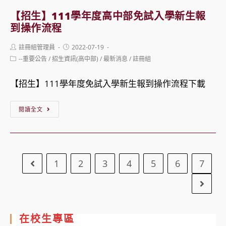
間
學
免
自
【招生】111學年度高中部免試入學新生報
年
試
到操作流程
112/5/30
度
入
至
Post
Post
註冊組管理員
2022-07-19
高
學
author:
published:
112/6/8
Post
--重要公告
/
招生資訊(高中部)
/
最新消息
/
註冊組
中
category:
錄
止。
部
取
【招生】111學年度免試入學新生報到操作流程下載
免
榜
【招
試
閱讀全文
單！
生】
入
111
學
學
新
1
2
3
4
5
6
7
Go to the previous page
年
生
度
報
Go to
高
到
中
公
在校生專區
部
告