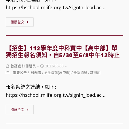
名
班
https://hschool.mlife.org.tw/signIn_load.ac...
單
轉
【招
暨
入
閱讀全文
生】
線
甄
112
上
選
學
報
報
【招生】112學年度中科實中【高中部】單
年
到
名
獨招生報名須知，自5/30至6/8中午12時止
度
操
Post
Post
教務處 註冊組長
2023-05-30
中
作
author:
published:
Post
--重要公告
/
-教務處
/
招生資訊(高中部)
/
最新消息
/
註冊組
科
category:
說
實
明
報名系統之連結，如下:
中
https://hschool.mlife.org.tw/signIn_load.ac...
【高
【招
中
閱讀全文
生】
部】
112
直