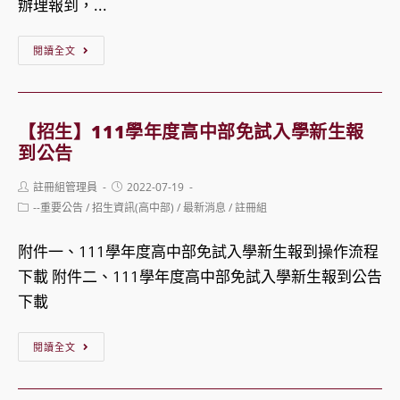
高
辦理報到，...
中
【招
部
閱讀全文
生】
112
111
學
學
年
【招生】111學年度高中部免試入學新生報
年
度
到公告
度
單
Post
Post
註冊組管理員
2022-07-19
中
獨
author:
published:
Post
--重要公告
/
招生資訊(高中部)
/
最新消息
/
註冊組
投
category:
招
區
生
附件一、111學年度高中部免試入學新生報到操作流程
高
簡
下載 附件二、111學年度高中部免試入學新生報到公告
級
章，
下載
中
報
【招
等
閱讀全文
名
生】
學
時
111
校