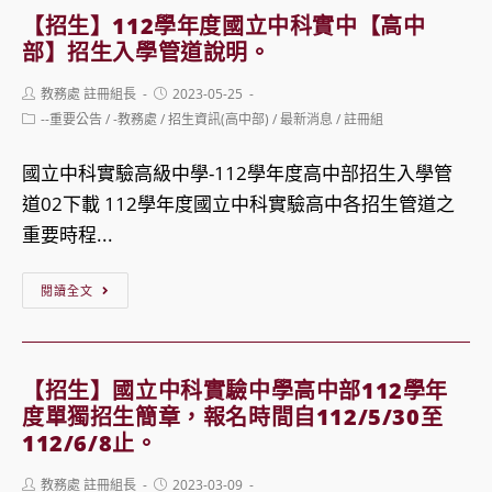
學
升
【招生】112學年度國立中科實中【高中
年
入
部】招生入學管道說明。
度
學
Post
Post
教務處 註冊組長
2023-05-25
中
報
author:
published:
Post
--重要公告
/
-教務處
/
招生資訊(高中部)
/
最新消息
/
註冊組
科
category:
名
實
須
國立中科實驗高級中學-112學年度高中部招生入學管
中
知
道02下載 112學年度國立中科實驗高中各招生管道之
【高
自
重要時程...
中
5/30
【招
部】
閱讀全文
至
生】
單
6/9
112
獨
中
學
招
午
【招生】國立中科實驗中學高中部112學年
年
生
度單獨招生簡章，報名時間自112/5/30至
12
度
112/6/8止。
報
時
國
名
止
Post
Post
教務處 註冊組長
2023-03-09