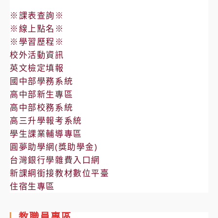
免
※課表查詢※
試
※線上點名※
入
※學習歷程※
學
校外活動資訊
新
英文檢定填報
生
國中部學務系統
報
高中部新生專區
到
高中部校務系統
操
高三升學報考系統
作
學生課業輔導專區
流
圓夢助學網(獎助學金)
程
台灣銀行學雜費入口網
新課綱銜接教材數位平臺
住宿生專區
教職員專區