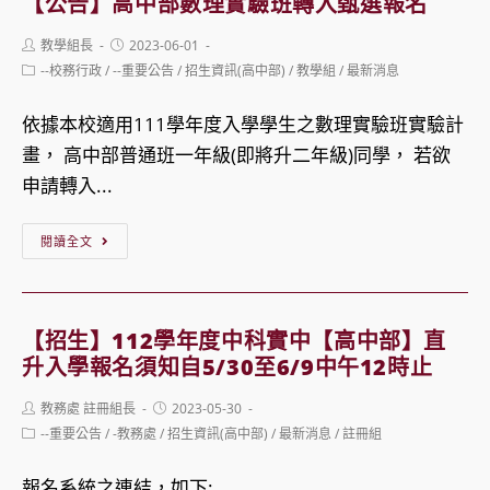
【公告】高中部數理實驗班轉入甄選報名
公
取
Post
Post
教學組長
2023-06-01
告)112
名
author:
published:
Post
--校務行政
/
--重要公告
/
招生資訊(高中部)
/
教學組
/
最新消息
學
單
category:
年
暨
依據本校適用111學年度入學學生之數理實驗班實驗計
度
線
畫， 高中部普通班一年級(即將升二年級)同學， 若欲
中
上
申請轉入...
科
報
實
【公
到
閱讀全文
中
告】
操
單
高
作
獨
中
說
【招生】112學年度中科實中【高中部】直
招
部
明
升入學報名須知自5/30至6/9中午12時止
生
數
Post
Post
教務處 註冊組長
2023-05-30
正
理
author:
published:
Post
--重要公告
/
-教務處
/
招生資訊(高中部)
/
最新消息
/
註冊組
備
實
category:
取
驗
報名系統之連結，如下: