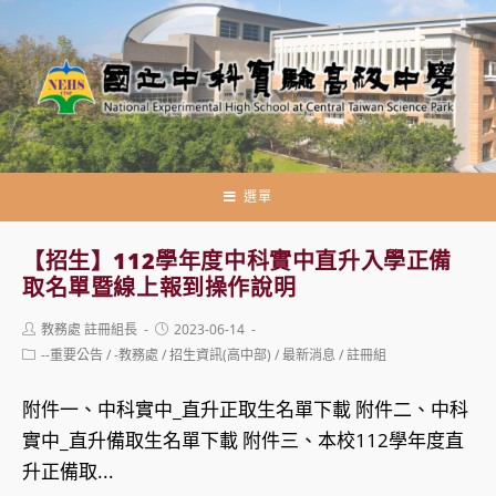
跳
轉
至
主
要
內
容
選單
【招生】112學年度中科實中直升入學正備
取名單暨線上報到操作說明
Post
Post
教務處 註冊組長
2023-06-14
author:
published:
Post
--重要公告
/
-教務處
/
招生資訊(高中部)
/
最新消息
/
註冊組
category:
附件一、中科實中_直升正取生名單下載 附件二、中科
實中_直升備取生名單下載 附件三、本校112學年度直
升正備取...