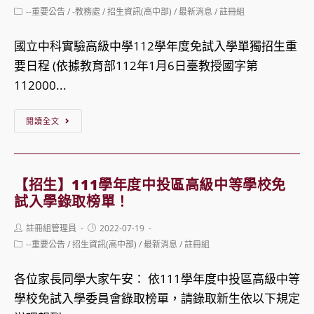
立
author:
published:
須
Post
--重要公告
/
-教務處
/
招生資訊(高中部)
/
最新消息
/
註冊組
category:
中
知，
科
國立中科實驗高級中學112學年度免試入學單獨招生重
自
實
要日程 (依據教育部112年1月6日臺教授國字第
5/30
中
112000...
至
【高
6/8
【招
閱讀全文
中
中
生】
部】
午
國
招
12
立
生
【招生】111學年度中投區高級中等學校免
時
中
試入學錄取榜單！
入
止
科
學
Post
Post
註冊組管理員
2022-07-19
實
author:
published:
管
Post
--重要公告
/
招生資訊(高中部)
/
最新消息
/
註冊組
驗
category:
道
中
各位家長同學大家午安： 依111學年度中投區高級中等
說
學
學校免試入學委員會錄取榜單，請錄取新生依以下規定
明。