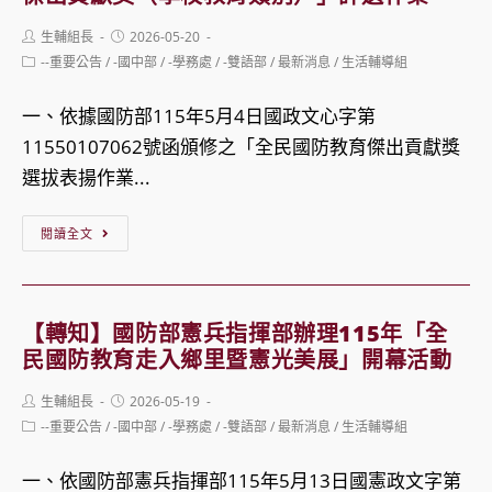
115
2
Post
Post
生輔組長
2026-05-20
年
日
author:
published:
Post
--重要公告
/
-國中部
/
-學務處
/
-雙語部
/
最新消息
/
生活輔導組
全
category:
辦
民
理
一、依據國防部115年5月4日國政文心字第
國
「2026
11550107062號函頒修之「全民國防教育傑出貢獻獎
防
世
選拔表揚作業...
教
界
【轉
育
閱讀全文
自
知】
「暑
行
教
期
車
育
戰
日
【轉知】國防部憲兵指揮部辦理115年「全
部
鬥
民國防教育走入鄉里暨憲光美展」開幕活動
響
辦
營」
應
Post
Post
生輔組長
2026-05-19
理
實
author:
published:
活
Post
--重要公告
/
-國中部
/
-學務處
/
-雙語部
/
最新消息
/
生活輔導組
115
category:
施
動
年
計
一、依國防部憲兵指揮部115年5月13日國憲政文字第
－