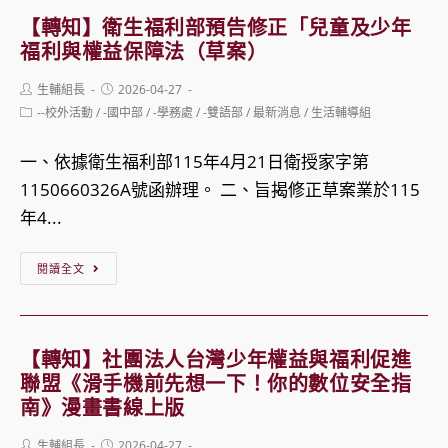
開
團
申
【轉知】衛生福利部預告修正「兒童及少年
幕
法
福利與權益保障法（草案）
有
活
人
關
Post
Post
生輔組長
動
2026-04-27
台
author:
published:
300
Post
--校外活動
/
-國中部
/
-學務處
/
-雙語部
/
最新消息
/
生活輔導組
灣
category:
億
少
一、依據衛生福利部115年4月21日衛授家字第
元
年
1150660326A號函辦理。 二、旨揭修正草案業於115
中
權
年4...
央
益
擴
【轉
與
閱讀全文
大
知】
福
租
衛
利
金
生
促
【轉知】社團法人台灣少年權益與福利促進
補
福
進
聯盟《滑手機前先想一下！你的數位安全指
貼
利
南》漫畫書線上版
聯
專
部
盟
案
Post
Post
生輔組長
2026-04-27