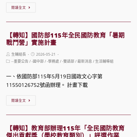
【轉
閱讀全文
知】
交
通
【轉知】國防部115年全民國防教育「暑期
部
戰鬥營」實施計畫
訂
Post
Post
生輔組長
2026-05-21
於
author:
published:
Post
--重要公告
/
-國中部
/
-學務處
/
-雙語部
/
最新消息
/
生活輔導組
115
category:
年
一、依國防部115年5月19日國政文心字第
6
11550126752號函辦理。 計畫下載
月
【轉
1
閱讀全文
知】
日
國
至
防
6
【轉知】教育部辦理115年「全民國防教育
部
月
傑出貢獻獎（學校教育類別）」評選作業