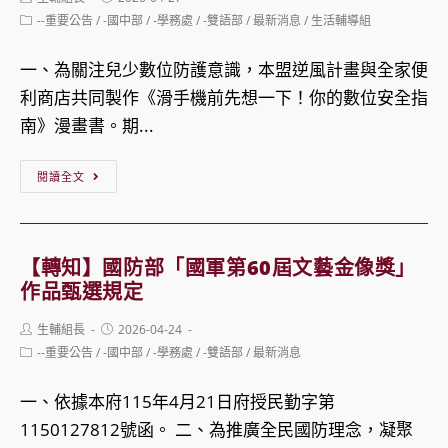
預
author:
published:
於
Post
--重要公告
/
-國中部
/
-學務處
/
-雙語部
/
最新消息
/
生活輔導組
計
category:
告
5/28
畫
修
一、為關注兒少數位防護意識，本盟逆風計畫與全家便
主
（下
正
利商店共同製作《滑手機前先想一下！你的數位安全指
辦
稱
「兒
南》漫畫書。期...
「數
本
童
位
專
【轉
閱讀全文
及
環
案
知】
少
境
計
社
年
下
畫）
團
福
【轉知】國防部「國軍第60屆文藝金像獎」
兒
自
法
作品甄選規定
利
少
115
人
與
面
Post
Post
生輔組長
年
2026-04-24
台
author:
published:
權
臨
Post
--重要公告
/
-國中部
/
-學務處
/
-雙語部
/
最新消息
起
灣
category:
益
的
不
少
一、依據本府115年4月21日府授民勤字第
保
挑
再
年
1150127812號函。 二、為推廣全民國防理念，凝聚
障
戰
接