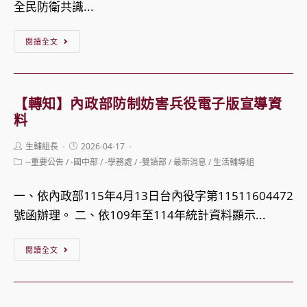
權
全民防衛共識...
法
與
受
益
（草
困
無
【轉
與
閱讀全文
案）
境
稅
知】
福
——
籍
國
利
青
或
防
促
【轉知】內政部防制妨害兵役電子版宣導資
少
未
部
進
料
年
保
「國
聯
數
Post
Post
生輔組長
2026-04-17
存
軍
盟
author:
published:
Post
--重要公告
/
-國中部
/
-學務處
/
-雙語部
/
最新消息
/
生活輔導組
位
登
第
category:
《滑
素
記
60
手
一、依內政部115年4月13日台內役字第11511604472
養
建
屆
機
號函辦理。 二、依109年至114年統計資料顯示...
及
物
文
前
人
之
【轉
藝
閱讀全文
先
權
新
知】
金
想
論
案
內
像
一
壇」
申
政