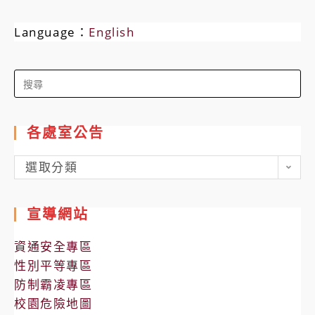
Language：
English
Search
for:
各處室公告
各
選取分類
處
室
宣導網站
公
告
資通安全專區
性別平等專區
防制霸凌專區
校園危險地圖