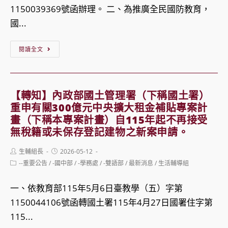
「全
畫
1150039369號函辦理。 二、為推廣全民國防教育，
台
民
國...
日
國
自
【轉
防
閱讀全文
行
知】
教
車
國
育
推
防
傑
【轉知】內政部國土管理署（下稱國土署）
廣
部
出
重申有關300億元中央擴大租金補貼專案計
與
憲
畫（下稱本專案計畫）自115年起不再接受
貢
安
無稅籍或未保存登記建物之新案申請。
兵
獻
全
指
獎
Post
Post
生輔組長
交
2026-05-12
author:
published:
揮
（學
Post
--重要公告
/
-國中部
/
-學務處
/
-雙語部
/
最新消息
/
生活輔導組
流
category:
部
校
活
一、依教育部115年5月6日臺教學（五）字第
辦
教
動」
1150044106號函轉國土署115年4月27日國署住字第
理
育
115...
115
類