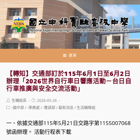
跳
轉
至
主
要
內
容
選單
【轉知】交通部訂於115年6月1日至6月2日
辦理「2026世界自行車日響應活動－台日自
行車推廣與安全交流活動」
Post
Post
生輔組長
2026-05-26
author:
published:
Post
-國中部
/
-學務處
/
-雙語部
/
最新消息
/
生活輔導組
category:
一、依據交通部115年5月21日交路字第1155007068
號函辦理。 活動行程表下載