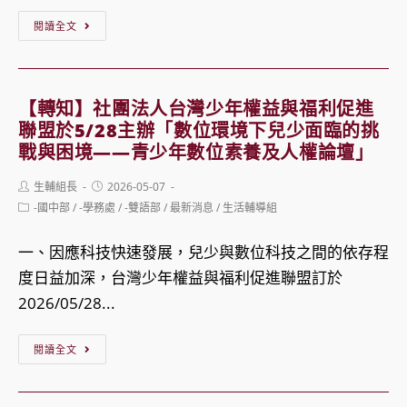
年
別）」
【轉
閱讀全文
「全
評
知】
民
選
內
國
作
政
【轉知】社團法人台灣少年權益與福利促進
防
業
部
聯盟於5/28主辦「數位環境下兒少面臨的挑
教
國
戰與困境——青少年數位素養及人權論壇」
育
土
走
Post
Post
生輔組長
2026-05-07
管
author:
published:
Post
-國中部
/
-學務處
/
-雙語部
/
最新消息
/
生活輔導組
入
category:
理
鄉
署
一、因應科技快速發展，兒少與數位科技之間的依存程
里
（下
度日益加深，台灣少年權益與福利促進聯盟訂於
暨
稱
2026/05/28...
憲
國
光
【轉
閱讀全文
土
美
知】
署）
展」
社
重