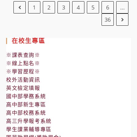
獎」
下！
1
2
3
4
5
6
...
Go to the previous page
請。
部
作
你
防
品
的
36
Go to
制
甄
數
妨
選
位
在校生專區
害
規
安
兵
定
全
※課表查詢※
役
指
※線上點名※
電
南》
※學習歷程※
子
漫
校外活動資訊
版
畫
英文檢定填報
宣
書
國中部學務系統
導
線
高中部新生專區
資
高中部校務系統
上
料
高三升學報考系統
版
學生課業輔導專區