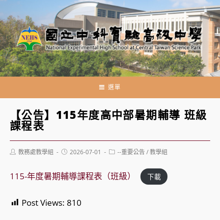
跳
轉
至
主
要
內
容
選單
【公告】115年度高中部暑期輔導 班級
課程表
Post
Post
Post
教務處教學組
2026-07-01
--重要公告
/
教學組
author:
published:
category:
115-年度暑期輔導課程表（班級）
下載
Post Views:
810