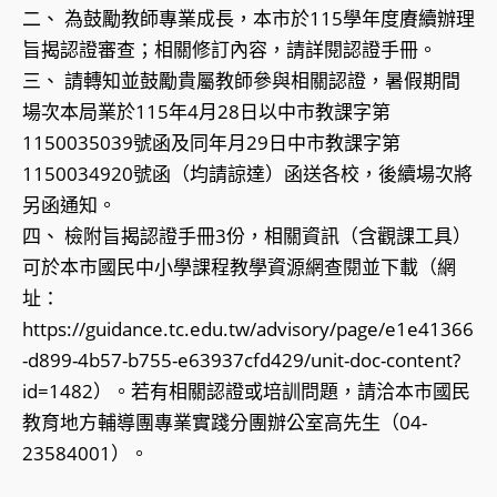
二、 為鼓勵教師專業成長，本市於115學年度賡續辦理
旨揭認證審查；相關修訂內容，請詳閱認證手冊。
三、 請轉知並鼓勵貴屬教師參與相關認證，暑假期間
場次本局業於115年4月28日以中市教課字第
1150035039號函及同年月29日中市教課字第
1150034920號函（均請諒達）函送各校，後續場次將
另函通知。
四、 檢附旨揭認證手冊3份，相關資訊（含觀課工具）
可於本市國民中小學課程教學資源網查閱並下載（網
址：
https://guidance.tc.edu.tw/advisory/page/e1e41366
-d899-4b57-b755-e63937cfd429/unit-doc-content?
id=1482）。若有相關認證或培訓問題，請洽本市國民
教育地方輔導團專業實踐分團辦公室高先生（04-
23584001）。