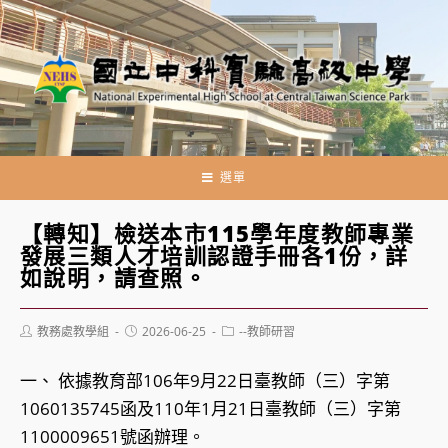
跳
轉
至
主
要
內
容
選單
【轉知】檢送本市115學年度教師專業
發展三類人才培訓認證手冊各1份，詳
如說明，請查照。
Post
Post
Post
教務處教學組
2026-06-25
--教師研習
author:
published:
category:
一、 依據教育部106年9月22日臺教師（三）字第
1060135745函及110年1月21日臺教師（三）字第
1100009651號函辦理。