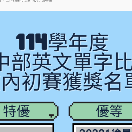
Post
3
教學組
/
最新消息
/
榮譽榜
category: