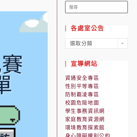
Search
for:
各處室公告
各
選取分類
處
室
宣導網站
公
告
資通安全專區
性別平等專區
防制霸凌專區
校園危險地圖
學生事務資訊網
家庭教育資源網
環境教育探索館
身心障礙權利公約