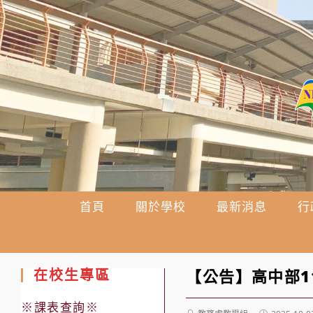
跳
轉
至
主
要
內
容
首頁
關於學校
最新消息
行
在校生專區
【公告】高中部1
※課表查詢※