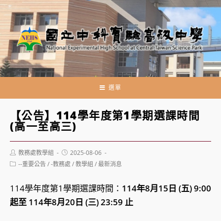
跳
轉
至
主
要
內
容
選單
【公告】114學年度第1學期選課時間
(高一至高三)
Post
Post
教務處教學組
2025-08-06
author:
published:
Post
--重要公告
/
-教務處
/
教學組
/
最新消息
category:
114學年度第1學期選課時間：
114年8月15日 (五
)
9:00
起至 114年8月20日 (三) 23:59 止