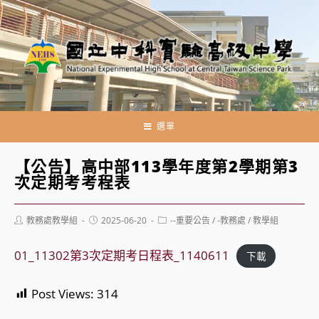
跳
轉
至
主
要
內
容
選單
【公告】高中部113學年度第2學期第3
次定期考考程表
Post
Post
Post
教務處教學組
2025-06-20
--重要公告
/
-教務處
/
教學組
author:
published:
category:
01_11302第3次定期考日程表_1140611
下載
Post Views:
314