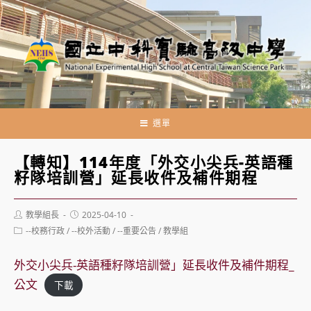
跳
轉
至
主
要
內
容
選單
【轉知】114年度「外交小尖兵-英語種
籽隊培訓營」延長收件及補件期程
Post
Post
教學組長
2025-04-10
author:
published:
Post
--校務行政
/
--校外活動
/
--重要公告
/
教學組
category:
外交小尖兵-英語種籽隊培訓營」延長收件及補件期程_
公文
下載