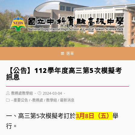
跳
轉
至
主
要
內
容
選單
【公告】112學年度高三第5次模擬考
訊息
Post
Post
教務處教學組
2024-03-04
author:
published:
Post
--重要公告
/
-教務處
/
教學組
/
最新消息
category:
一、高三第5次模擬考訂於
3月8日（五）
舉
行。