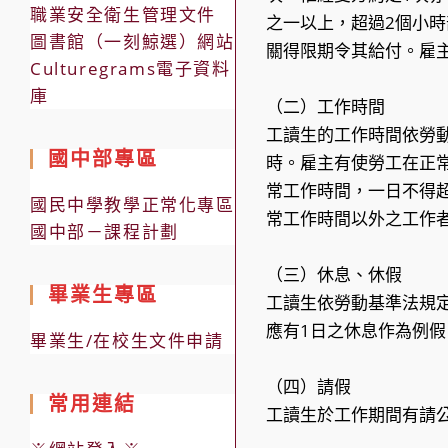
職業安全衛生管理文件
之一以上，超過2個小
圖書館（一刻鯨選）網站
關得限期令其給付。雇
Culturegrams電子資料
庫
（二）工作時間
工讀生的工作時間依勞
國中部專區
時。雇主有使勞工在正
常工作時間，一日不得超
國民中學教學正常化專區
常工作時間以外之工作
國中部－課程計劃
（三）休息、休假
畢業生專區
工讀生依勞動基準法規定
應有1日之休息作為例
畢業生/在校生文件申請
（四）請假
常用連結
工讀生於工作期間有請