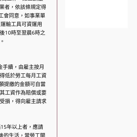
行業者，依該條規定得
工會同意，如事業單
眾運輸工具可資運用
10時至翌晨6時之
。
金手續，由雇主按月
得低於勞工每月工資
自願提繳的金額可自當
其工資作為賠償或要
受損，得向雇主請求
15年以上者，應請
後的生活，當勞工開