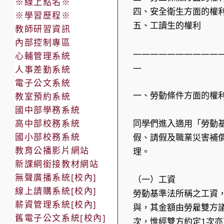
※線上點名※
四、安全衛生方面的權
※學習歷程※
五、工讀生的權利
教師研習資訊
內部控制專區
——————————
心輔管理系統
—
人事差勤系統
電子公文系統
一、勞動條件方面的權
教室預約系統
國中部學務系統
高中部校務系統
同學們進入適用「勞動
國小部校務系統
假、請假及職業災害補
教育公播影片網站
理。
新課綱銜接教材網站
無聲廣播系統[校內]
（一）工資
線上請購系統[校內]
勞動基準法所稱之工資
薪資管理系統[校內]
與，其金額由勞雇雙方
舊電子公文系統[校內]
次，惟經雙方約定1次