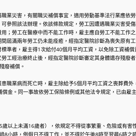
遇職業災害，有關職災補償事宜，適用勞動基準法行業應依勞
，可參照該法辦理。依該條款規定，勞工因遭遇職業災害受傷
費用；勞工在醫療中而不能工作時，雇主應自勞工不能工作之
期間屆滿兩年勞工仍未能痊癒，經指定醫院診斷為喪失原有工
付標準者，雇主得1次給付40個月平均工資，以免除工資補償
又勞工經治療終止後，經指定醫院診斷審定其身體遺存殘廢者
與殘廢補償。
罹患職業病而死亡時，雇主除給予5個月平均工資之喪葬費外
亡補償金。同一事故依勞工保險條例或其他法令規定，已由雇
5歲以上未滿16歲者），依規定不得從事繁重、危險或有害
過8小時，例假日不得工作，並不得於午後8時至翌晨6時之