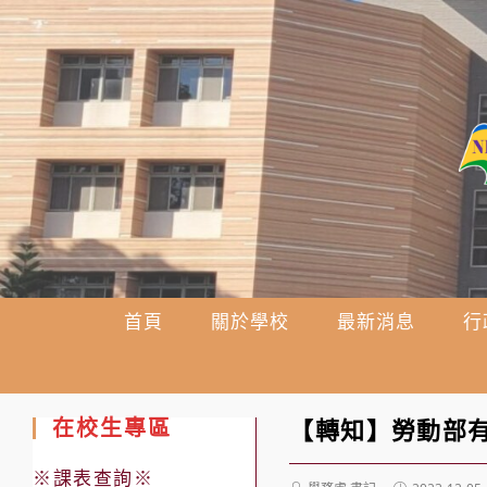
跳
轉
至
主
要
內
容
首頁
關於學校
最新消息
行
在校生專區
【轉知】勞動部
※課表查詢※