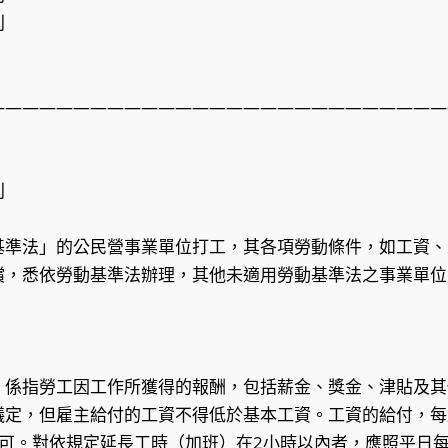
利
———————————————————————————
利
基準法」的公民營事業單位打工，其各項勞動條件，如工資、
償，悉依勞動基準法辦理，其他未適用勞動基準法之事業單位
，係指勞工因工作所獲得的報酬，包括薪金、獎金、津貼及其
議定，但雇主給付的工資不得低於基本工資。工資的給付，每
亦可。對依規定延長工時（加班）在2小時以內者，應照平日