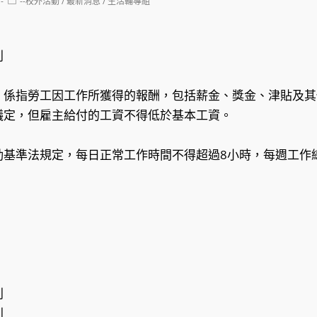
Post
--校外活動
/
最新消息
/
生活輔導組
category:
利
，係指勞工因工作所獲得的報酬，包括薪金、獎金、津貼及其
議定，但雇主給付的工資不得低於基本工資。
動基準法規定，每日正常工作時間不得超過8小時，每週工作總
利
利