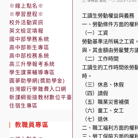
Post
Post
學務處 書記
2023-12-05
※線上點名※
author:
published:
※學習歷程※
工讀生勞動權益與義務
校外活動資訊
一、勞動條件方面的權
英文檢定填報
（一）工資
國中部學務系統
勞動基準法所稱之工資
高中部新生專區
與，其金額由勞雇雙方
高中部校務系統
（二）工作時間
高三升學報考系統
工讀生的工作時間依勞
學生課業輔導專區
時。
圓夢助學網(獎助學金)
（三）休息、休假
台灣銀行學雜費入口網
（四）請假
新課綱銜接教材數位平臺
（五）職業災害補償
住宿生專區
（六）童工、女工
（七）退休
教職員專區
二、職工福利方面的權
三、勞工保險方面的權