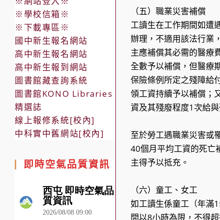
※網站登入※
（五）職業災害補償
※學校信箱※
工讀生在工作期間如遭
※下載專區※
辦理，不適用該法行業
國中新生報名網站
主應補償其必需的醫療
高中新生報名網站
全數予以補償，但醫療
高中新生報到網站
保險條例所定之殘障給
圖書館藏查詢系統
圖書館KONO Libraries
領工資持續予以補償；
精選誌
資及其殘廢程度1次給
線上報修系統[校內]
中科實中舊網站[校內]
至於勞工遇職業災害或
40個月平均工資的死
主得予以抵充。
即時空氣品質資訊
（六）童工、女工
如工讀生係童工（年滿1
間以8小時為限，不得超