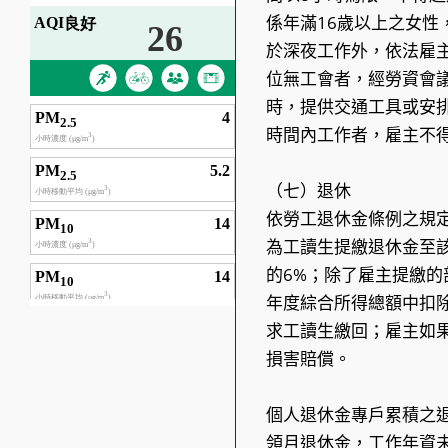
係年滿16歲以上之女性
於深夜工作外，依法雇
位無工會者，經勞資會
時，提供交通工具或安
時間內工作者，雇主不
（七）退休
依勞工退休金條例之規
為工讀生提繳退休金至
的6%；除了雇主提繳
年度綜合所得總額中扣
求工讀生繳回；雇主如
損害賠償。
個人退休金專戶累積之退
領月退休金，工作年資