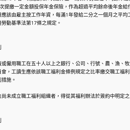
1次提繳一定金額投保年金保險，作為超過平均餘命後年金給
費應該由雇主按工作年資，每滿1年發給二分之一個月之平均
勞動基準法第17條之規定。
利
廠或僱用職工在五十人以上之銀行、公司、行號、農、漁、牧
員會，工讀生應依該職工福利金條例規定之比率繳交職工福利
利措施。
位尚未成立職工福利組織者，得從其福利辦法於簽約中明定之
利