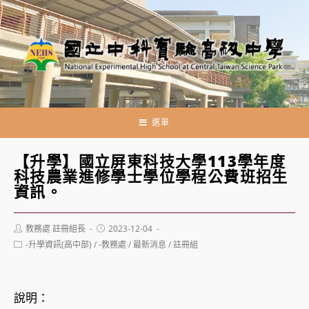
跳
轉
至
主
要
內
容
選單
【升學】國立屏東科技大學113學年度
科技農業進修學士學位學程公費班招生
資訊。
Post
Post
教務處 註冊組長
2023-12-04
author:
published:
Post
-升學資訊(高中部)
/
-教務處
/
最新消息
/
註冊組
category:
說明：