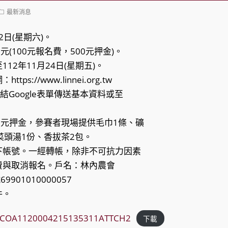
Post
最新消息
category:
2日(星期六)。
元(100元報名費，500元押金)。
12年11月24日(星期五)。
s://www.linnei.org.tw
消息連結Google表單傳送基本資料或至
0元押金，參賽者現場提供毛巾1條、礦
菜頭湯1份、香拔茶2包。
下帳號。一經轉帳，除非不可抗力因素
費與取消報名。戶名：林內農會
901010000057
件。
_COA1120004215135311ATTCH2
下載