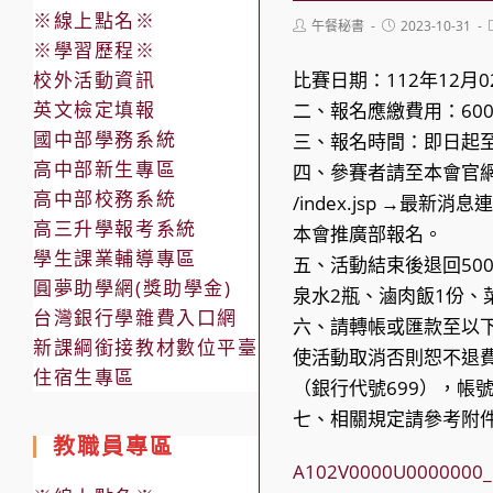
※線上點名※
Post
Post
午餐秘書
2023-10-31
author:
published:
※學習歷程※
校外活動資訊
比賽日期：112年12月0
英文檢定填報
二、報名應繳費用：600
國中部學務系統
三、報名時間：即日起至1
高中部新生專區
四、參賽者請至本會官網：http
高中部校務系統
/index.jsp →最新
高三升學報考系統
本會推廣部報名。
學生課業輔導專區
五、活動結束後退回50
圓夢助學網(獎助學金)
泉水2瓶、滷肉飯1份、
台灣銀行學雜費入口網
六、請轉帳或匯款至以
新課綱銜接教材數位平臺
使活動取消否則恕不退
住宿生專區
（銀行代號699），帳號69
七、相關規定請參考附
教職員專區
A102V0000U0000000