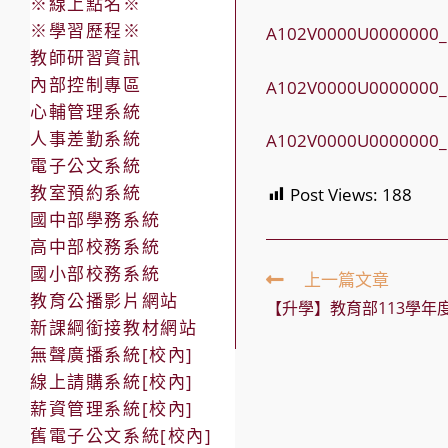
※線上點名※
※學習歷程※
A102V0000U0000000
教師研習資訊
內部控制專區
A102V0000U0000000
心輔管理系統
人事差勤系統
A102V0000U0000000
電子公文系統
教室預約系統
Post Views:
188
國中部學務系統
高中部校務系統
國小部校務系統
Read
上一篇文章
more
教育公播影片網站
【升學】教育部113學年
articles
新課綱銜接教材網站
無聲廣播系統[校內]
線上請購系統[校內]
薪資管理系統[校內]
舊電子公文系統[校內]