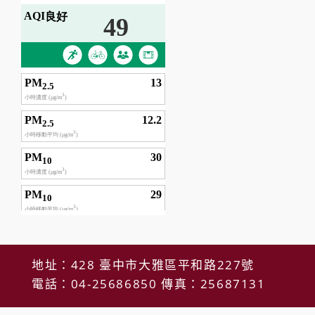
地址：428 臺中市大雅區平和路227號
電話：04-25686850 傳真：25687131