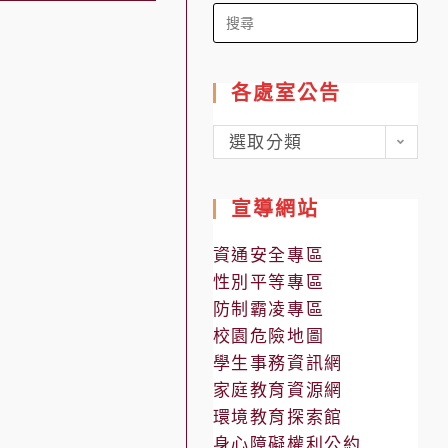
Search
for:
各處室公告
各
選取分類
處
室
宣導網站
公
告
資通安全專區
性別平等專區
防制霸凌專區
校園危險地圖
學生事務資訊網
家庭教育資源網
環境教育探索館
身心障礙權利公約