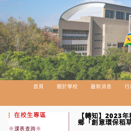
跳
轉
至
主
要
內
容
首頁
關於學校
最新消息
行
在校生專區
【轉知】2023
鄉「創意環保稻
※課表查詢※