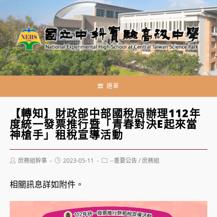
跳
轉
至
主
要
內
容
選單
【轉知】財政部中部國稅局辦理112年
度統一發票推行暨「青春對決E起來當
神槍手」租稅宣導活動
Post
Post
Post
庶務組幹事
2023-05-11
--重要公告
/
庶務組
author:
published:
category:
相關訊息詳如附件。