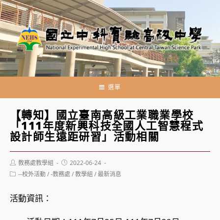
跳
轉
至
主
要
內
容
選單
【轉知】國立臺南高級工業職業學校
「111年度新興科技全國人工智慧程式
設計師生遠距研習」活動相關
Post
Post
教務處教學組
2022-06-24
author:
published:
Post
--校外活動
/
-教務處
/
教學組
/
最新消息
category:
活動資訊：