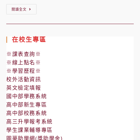
【轉
閱讀全文
知】
國
立
在校生專區
臺
灣
※課表查詢※
師
※線上點名※
範
※學習歷程※
大
校外活動資訊
學
英文檢定填報
辦
國中部學務系統
理
高中部新生專區
高中部校務系統
藥
高三升學報考系統
物
學生課業輔導專區
濫
圓夢助學網(獎助學金)
用