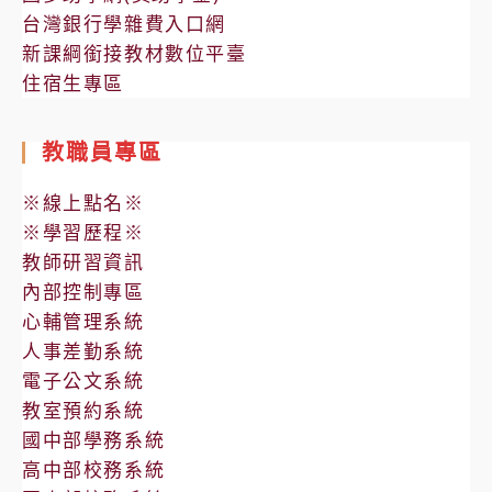
台灣銀行學雜費入口網
防
新課綱銜接教材數位平臺
制
住宿生專區
「青
年
教職員專區
韶
光
※線上點名※
計
※學習歷程※
畫」，
教師研習資訊
提
內部控制專區
供
心輔管理系統
免
人事差勤系統
費
電子公文系統
心
教室預約系統
理
國中部學務系統
諮
高中部校務系統
商