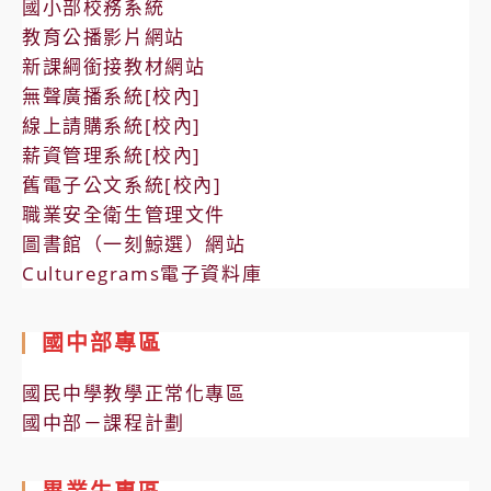
國小部校務系統
及
教育公播影片網站
資
新課綱銜接教材網站
源
無聲廣播系統[校內]
轉
線上請購系統[校內]
介
薪資管理系統[校內]
服
舊電子公文系統[校內]
務。
職業安全衛生管理文件
圖書館（一刻鯨選）網站
Culturegrams電子資料庫
國中部專區
國民中學教學正常化專區
國中部－課程計劃