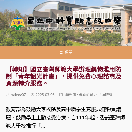
跳
轉
至
主
要
內
容
選單
【轉知】國立臺灣師範大學辦理藥物濫用防
制「青年韶光計畫」，提供免費心理諮商及
資源轉介服務。
Post
Post
Post
nehstc07
2025-03-06
-學務處
/
最新消息
/
生活輔導組
author:
published:
category:
教育部為鼓勵大專校院及高中職學生克服成癮物質議
題，鼓勵學生主動接受治療，自111年起，委託臺灣師
範大學校推行「...