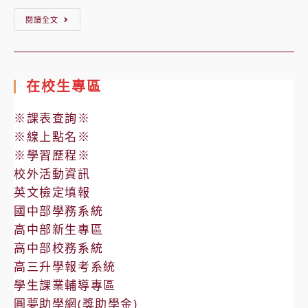
【公
閱讀全文
告】
中
科
在校生專區
實
中
※課表查詢※
「緊
※線上點名※
急
※學習歷程※
求
校外活動資訊
救
英文檢定填報
鈴」
國中部學務系統
及
高中部新生專區
高中部校務系統
「自
高三升學報考系統
動
學生課業輔導專區
體
圓夢助學網(獎助學金)
外