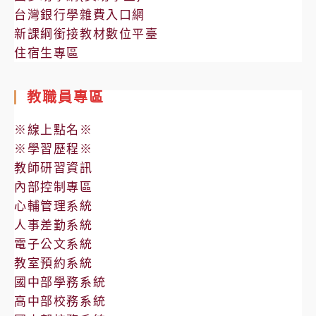
台灣銀行學雜費入口網
心
新課綱銜接教材數位平臺
臟
住宿生專區
去
顫
教職員專區
器
（AED）」
※線上點名※
設
※學習歷程※
置
教師研習資訊
地
內部控制專區
點
心輔管理系統
人事差勤系統
電子公文系統
教室預約系統
國中部學務系統
高中部校務系統