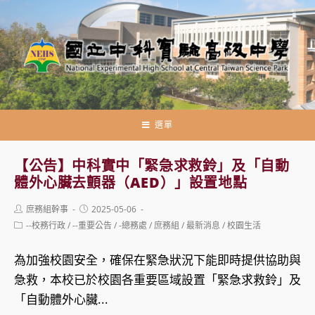
跳
轉
至
主
要
內
容
選單
【公告】中科實中「緊急求救鈴」及「自動
體外心臟去顫器（AED）」設置地點
Post
Post
庶務組幹事
2025-05-06
author:
published:
Post
--校務行政
/
--重要公告
/
-總務處
/
庶務組
/
最新消息
/
校園生活
category:
為加強校園安全，確保在緊急狀況下能即時提供協助與
急救，本校已於校園各重要區域設置「緊急求救鈴」及
「自動體外心臟...