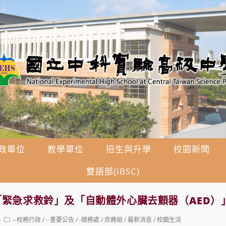
政單位
教學單位
招生與升學
校園新聞
雙語部(IBSC)
緊急求救鈴」及「自動體外心臟去顫器（AED）
Post
--校務行政
/
--重要公告
/
-總務處
/
庶務組
/
最新消息
/
校園生活