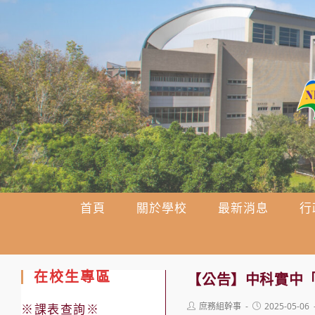
跳
轉
至
主
要
內
容
首頁
關於學校
最新消息
行
在校生專區
【公告】中科實中「
Post
Post
庶務組幹事
2025-05-06
※課表查詢※