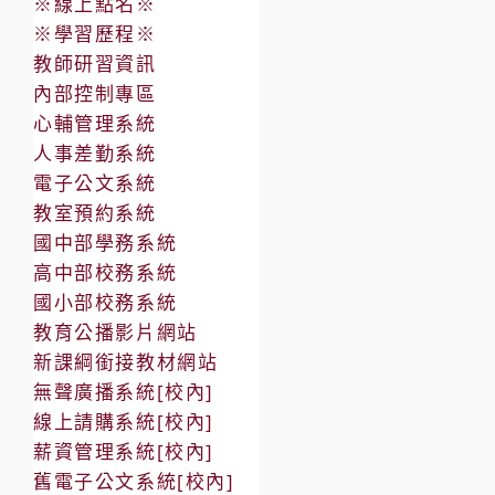
※線上點名※
動
※學習歷程※
體
教師研習資訊
外
內部控制專區
心
心輔管理系統
臟
人事差勤系統
去
電子公文系統
顫
教室預約系統
器
國中部學務系統
（AED）」
高中部校務系統
設
國小部校務系統
置
教育公播影片網站
新課綱銜接教材網站
地
無聲廣播系統[校內]
點
線上請購系統[校內]
薪資管理系統[校內]
舊電子公文系統[校內]