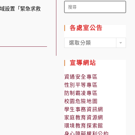
Search
域設置「緊急求救
for:
各處室公告
各
選取分類
處
室
宣導網站
公
告
資通安全專區
性別平等專區
防制霸凌專區
校園危險地圖
學生事務資訊網
家庭教育資源網
環境教育探索館
身心障礙權利公約