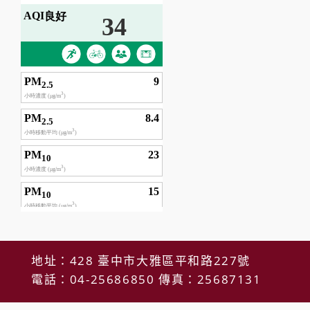
地址：428 臺中市大雅區平和路227號
電話：04-25686850 傳真：25687131