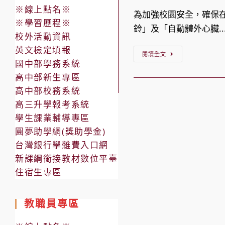
author:
published:
※線上點名※
為加強校園安全，確保
※學習歷程※
鈴」及「自動體外心臟..
校外活動資訊
英文檢定填報
【公
閱讀全文
國中部學務系統
告】
高中部新生專區
中
高中部校務系統
科
高三升學報考系統
實
學生課業輔導專區
中
圓夢助學網(獎助學金)
「緊
台灣銀行學雜費入口網
急
新課綱銜接教材數位平臺
求
住宿生專區
救
鈴」
教職員專區
及
「自