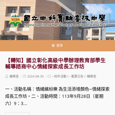
跳
轉
至
主
要
內
容
選單
【轉知】國立彰化高級中學辦理教育部學生
輔導諮商中心情緒探索成長工作坊
Post
Post
Post
輔導室
2024-08-30
--校外活動
/
--重要公告
/
-輔導室
author:
published:
category:
一、活動名稱：情緒繽紛樂 為生活添增顏色─情緒探索
成長工作坊。二、活動時間：113年9月28日（星期
六）9：3...