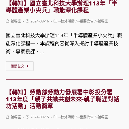
校
教
轉
【轉知】國立臺北科技大學辦理113年「半
輔
職
銜
導體產業小尖兵」職能深化課程
導
員
流
Post
Post
Post
輔導室
2024-08-16
--校外活動
/
--重要公告
/
-輔導室
室
工
程
author:
published:
category:
辦
們
暨
國立臺北科技大學辦理113年「半導體產業小尖兵」職
理
共
資
能深化課程一、本課程內容從深入探討半導體產業技
校
同
源
術、專家授課、...
內
參
盤
教
【轉
與!
點
閱讀全文
師
知】
手
研
國
冊
習，
立
(113
【轉知】勞動部勞動力發展署中彰投分署
敬
臺
年)」
113年度「親子共識共創未來-親子職涯對話
請
北
坊活動」活動簡章
同
科
Post
Post
Post
輔導室
2024-08-15
--校外活動
/
--重要公告
/
-輔導室
仁
技
author:
published:
category: