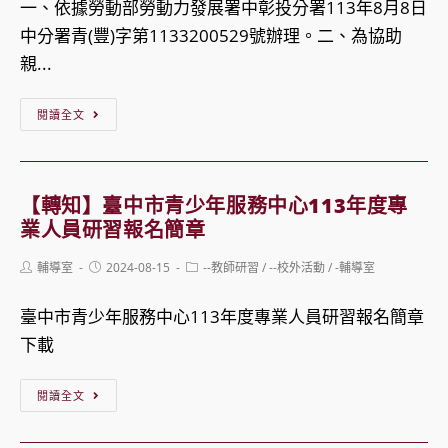
上
大
一、依據勞動部勞動力發展署中彰投分署113年8月8日
網
學
中分署青(豐)字第1133200529號辦理。二、為協助
報
辦
親...
名。
理
【轉
113
閱讀全文
知】
年
勞
「半
動
導
【轉知】臺中市青少年服務中心113年度專
部
體
業人員研習報名簡章
勞
產
Post
Post
Post
輔導室
2024-08-15
--教師研習
/
--校外活動
/
-輔導室
動
業
author:
published:
category:
力
小
臺中市青少年服務中心113年度專業人員研習報名簡章
發
尖
下載
展
兵」
署
【轉
職
閱讀全文
中
知】
能
彰
臺