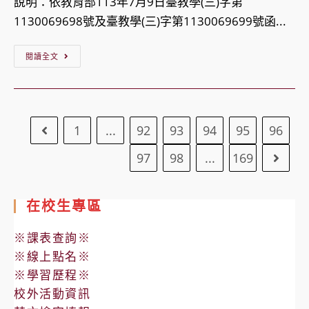
說明：依教育部113年7月9日臺教學(三)字第
界
職
研
1130069698號及臺教學(三)字第1130069699號函...
展
涯
習
【轉
望
對
報
閱讀全文
知】
會
話
名
衛
承
坊
簡
生
接
活
章
1
...
92
93
94
95
96
Go to the previous page
福
臺
動」
利
中
活
97
98
...
169
Go to
部
市
動
修
政
簡
在校生專區
正
府
章
發
社
※課表查詢※
布
會
※線上點名※
「家
局
※學習歷程※
庭
委
校外活動資訊
暴
託