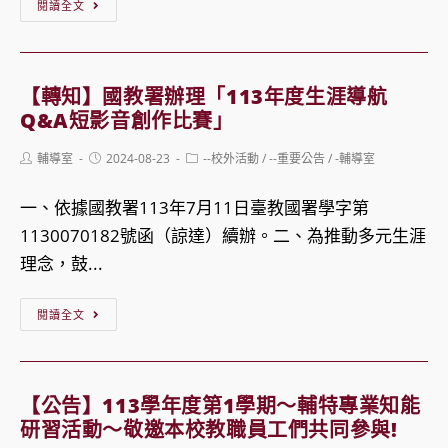
【轉
閱讀全文
知】
國
立
【轉知】國教署辦理「113年度生涯導航
彰
Q&A短影音創作比賽」
化
Post
Post
Post
輔導室
2024-08-23
--校外活動
/
--重要公告
/
-輔導室
高
author:
published:
category:
級
一、依據國教署113年7月11日臺教國署學字第
中
1130070182號函（諒達）續辦。二、為推動多元生涯
學
理念，鼓...
辦
理
【轉
閱讀全文
教
知】
育
國
部
教
【公告】113學年度第1學期～輔特專業知能
學
署
研習活動～敬邀本校教職員工們共同參與!