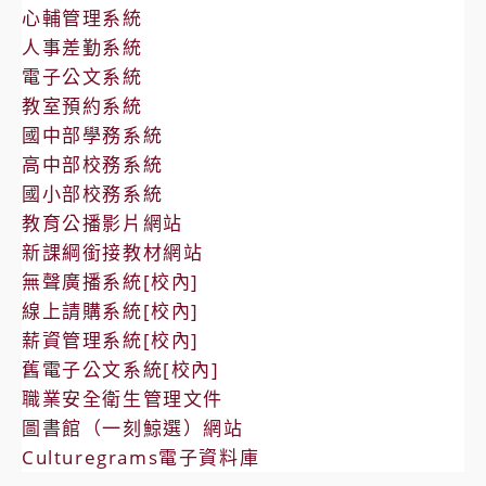
心輔管理系統
令
人事差勤系統
及
電子公文系統
處
教室預約系統
理
國中部學務系統
家
高中部校務系統
庭
國小部校務系統
暴
教育公播影片網站
力
新課綱銜接教材網站
案
無聲廣播系統[校內]
件
線上請購系統[校內]
薪資管理系統[校內]
舊電子公文系統[校內]
職業安全衛生管理文件
圖書館（一刻鯨選）網站
Culturegrams電子資料庫