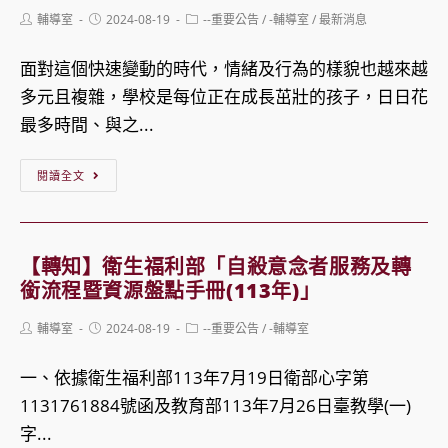
生
辦
Post
Post
Post
輔導室
2024-08-19
--重要公告
/
-輔導室
/
最新消息
輔
理
author:
published:
category:
導
「113
面對這個快速變動的時代，情緒及行為的樣貌也越來越
諮
年
多元且複雜，學校是每位正在成長茁壯的孩子，日日花
商
度
最多時間、與之...
中
生
心
涯
【公
閱讀全文
情
導
告】
緒
航
113
探
Q&A
學
【轉知】衛生福利部「自殺意念者服務及轉
索
短
年
銜流程暨資源盤點手冊(113年)」
成
影
度
Post
Post
Post
輔導室
2024-08-19
--重要公告
/
-輔導室
長
音
第
author:
published:
category:
工
創
1
一、依據衛生福利部113年7月19日衛部心字第
作
作
學
1131761884號函及教育部113年7月26日臺教學(一)
坊
比
期
字...