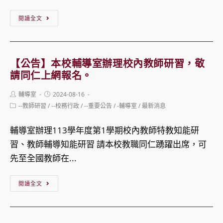
賽」
～
輔
【轉
閱讀全文
特
知】
專
衛
業
生
【公告】本校輔導室辦理校內教師研習，敬
知
福
請同仁上網報名。
能
利
Post
Post
輔導室
2024-08-16
研
部
author:
published:
Post
--教師研習
/
--校務行政
/
--重要公告
/
-輔導室
/
最新消息
習
「自
category:
活
殺
輔導室辦理113學年度第1學期校內教師特教知能研
動
意
習、教師輔導知能研習 請本校教職同仁踴躍出席，可
～
念
先至全國教師在...
敬
者
【公
邀
服
閱讀全文
告】
本
務
本
校
及