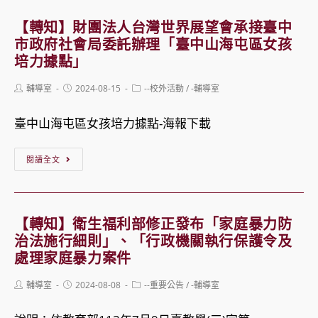
深
投
中
化
【轉知】財團法人台灣世界展望會承接臺中
分
市
課
市政府社會局委託辦理「臺中山海屯區女孩
署
青
培力據點」
程
113
少
Post
Post
Post
輔導室
2024-08-15
--校外活動
/
-輔導室
年
年
author:
published:
category:
度
服
臺中山海屯區女孩培力據點-海報下載
「親
務
【轉
子
中
閱讀全文
知】
共
心
財
識
113
團
共
年
【轉知】衛生福利部修正發布「家庭暴力防
法
創
度
治法施行細則」、「行政機關執行保護令及
人
處理家庭暴力案件
未
專
台
來-
業
Post
Post
Post
輔導室
2024-08-08
--重要公告
/
-輔導室
灣
author:
published:
親
category:
人
世
子
員