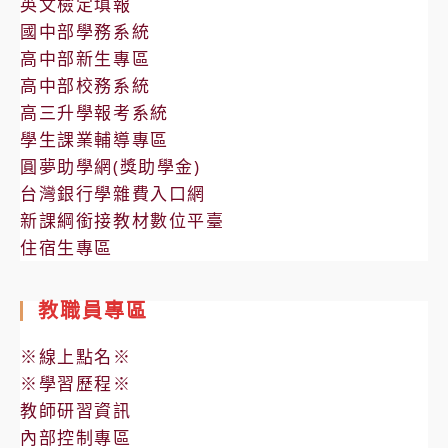
英文檢定填報
力
辦
國中部學務系統
防
理
高中部新生專區
治
「臺
高中部校務系統
法
中
高三升學報考系統
施
山
學生課業輔導專區
行
海
圓夢助學網(獎助學金)
細
屯
台灣銀行學雜費入口網
則」、
新課綱銜接教材數位平臺
區
「行
住宿生專區
女
政
孩
機
培
教職員專區
關
力
※線上點名※
執
據
※學習歷程※
行
點」
教師研習資訊
保
內部控制專區
護