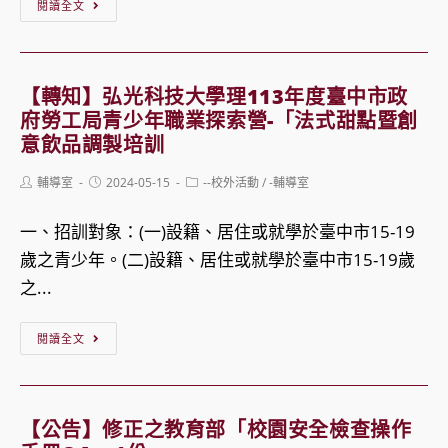
【轉
閱讀全文
知】
嶺
東
【轉知】弘光科技大學理113年度臺中市政
科
府勞工局青少年職業探索營-「法式甜點暨創
技
意飲品調製培訓
大
Post
Post
Post
輔導室
2024-05-15
--校外活動
/
-輔導室
學
author:
published:
category:
「2024
一、招訓對象：(一)設籍、居住或就學於臺中市15-19
期
歲之青少年。(二)設籍、居住或就學於臺中市15-19歲
約
之...
嶺
【轉
東」
閱讀全文
知】
活
弘
動
光
資
【公告】修正之教育部「校園安全檢查操作
科