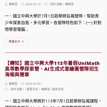
臺
用
「2024
Post
Post
Post
輔導室
2024-05-13
--校外活動
/
-輔導室
灣
author:
published:
講
category:
夏
點
座」
令
一、國立中興大學於7月1日起舉辦旨揭營隊，幫助青
一
營-
少年探索自我，多元學習。各營隊特色如下：(一) 針對
盞
高
想學習電腦...
燈
中
【轉
社
企
閱讀全文
知】
會
管
國
關
營」
立
懷
【轉知】國立中興大學113年暑假UniMath
中
協
高等數學探索營、AI生成式意繪圖營隊招生
興
海報與簡章
舉
大
辦
Post
Post
輔導室
2024-05-09
學
author:
published:
【你
Post
--校外活動
/
--重要公告
/
-輔導室
/
最新消息
category:
113
的
年
一、國立中興大學將於113年7月1日起舉辦旨揭課程，
人