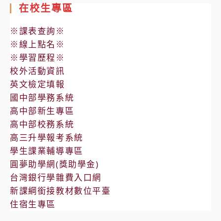
在校生專區
技
應
海
學
用
報
※課表查詢※
系
英
與
※線上點名※
舉
語
簡
※學習歷程※
辦
系
章
校外活動資訊
「2024
辦
英文檢定填報
生
理
國中部學務系統
技
「大
高中部新生專區
營
學
高中部校務系統
《動
生
高三升學報考系統
物
活
學生課業輔導專區
生
一
圓夢助學網(獎助學金)
友
日
台灣銀行學雜費入口網
會
營」
新課綱銜接教材數位平臺
技
之
住宿生專區
合
活