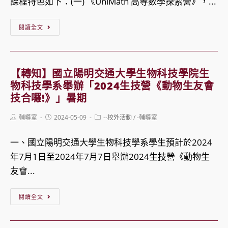
暑
課程特色如下：(一) 《UniMath 高等數學探索營》，...
生
期
卡
【轉
閱讀全文
「國
在
知】
高
哪
國
中
裡？
立
營-
【轉知】國立陽明交通大學生物科技學院生
〜
中
物科技學系舉辦「2024生技營《動物生友會
ACP
讓
興
技合囉!》」暑期
國
心
大
際
理
Post
Post
Post
輔導室
2024-05-09
--校外活動
/
-輔導室
學
author:
published:
category:
證
學
113
一、國立陽明交通大學生物科技學系學生預計於2024
照、
幫
年
年7月1日至2024年7月7日舉辦2024生技營《動物生
SSE
助
暑
友會...
國
你】
假
際
公
【轉
UniMath
閱讀全文
證
益
知】
高
照
自
國
等