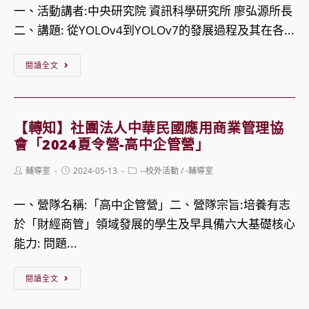
「校
一、活動講者:中央研究院 資訊科學研究所 廖弘源所長
少
園
二、講題: 從YOLOv4到YOLOv7的發展過程及其在各...
年
安
職
【轉
全
閱讀全文
業
知】
檢
探
國
查
索
立
操
【轉知】社團法人中華民國應用商業管理協
營-
陽
作
會「2024夏令營-高中企管營」
「法
明
手
Post
Post
Post
輔導室
2024-05-13
式
--校外活動
/
-輔導室
交
冊
author:
published:
category:
甜
通
QA」
一、營隊名稱:「高中企管營」二、營隊宗旨:培養有志
點
大
1
於「財經商管」領域發展的學生及早具備六大基礎核心
暨
學
份
能力: 問題...
創
舉
意
辦
【轉
閱讀全文
飲
「從
知】
品