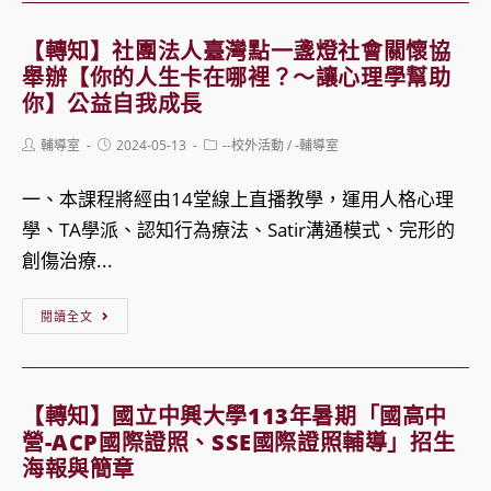
YOLOv4
社
調
到
團
【轉知】社團法人臺灣點一盞燈社會關懷協
製
YOLOv7
法
舉辦【你的人生卡在哪裡？〜讓心理學幫助
培
的
人
你】公益自我成長
訓
發
中
Post
Post
Post
輔導室
2024-05-13
--校外活動
/
-輔導室
展
華
author:
published:
category:
過
民
一、本課程將經由14堂線上直播教學，運用人格心理
程
國
學、TA學派、認知行為療法、Satir溝通模式、完形的
及
應
創傷治療...
其
用
【轉
在
商
閱讀全文
知】
各
業
社
產
管
團
業
理
【轉知】國立中興大學113年暑期「國高中
法
的
協
營-ACP國際證照、SSE國際證照輔導」招生
人
海報與簡章
應
會