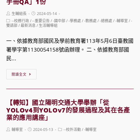
訊
手冊QA」1份
技
Post
Post
生輔組長
2024-05-14
大
author:
published:
Post
--校務行政
/
--重要公告
/
-國中部
/
-學務處
/
-教務處
/
-總務處
/
-輔導室
/
-
學
category:
雙語部
/
最新消息
/
生活輔導組
理
一、依據教育部國民及學前教育署113年5月6日臺教國
113
署學字第1130054158號函辦理。 二、依據教育部國
年
民...
度
臺
【公
閱讀全文
中
告】
市
修
政
正
【轉知】國立陽明交通大學舉辦「從
府
之
YOLOv4到YOLOv7的發展過程及其在各產
勞
教
業的應用講座」
工
育
Post
Post
Post
輔導室
2024-05-13
--校外活動
/
-輔導室
局
部
author:
published:
category:
青