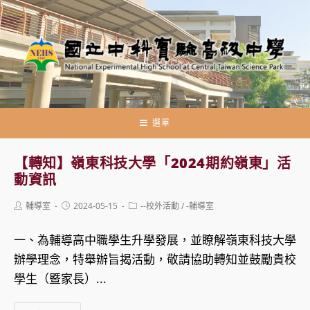
跳
轉
至
主
要
內
容
選單
【轉知】嶺東科技大學「2024期約嶺東」活
動資訊
Post
Post
Post
輔導室
2024-05-15
--校外活動
/
-輔導室
author:
published:
category:
一、為輔導高中職學生升學發展，並瞭解嶺東科技大學
辦學理念，特舉辦旨揭活動，敬請協助轉知並鼓勵貴校
學生（暨家長）...