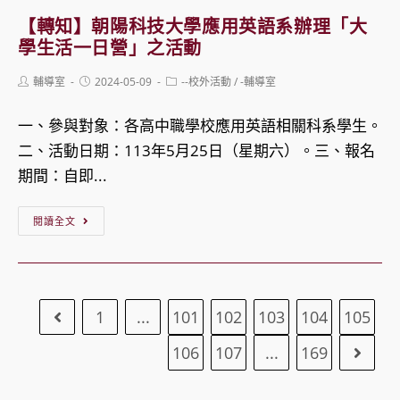
輔
我
立
數
【轉知】朝陽科技大學應用英語系辦理「大
導」
成
陽
學
學生活一日營」之活動
招
長
明
探
生
Post
Post
Post
輔導室
2024-05-09
--校外活動
/
-輔導室
交
索
author:
published:
category:
海
通
營、
一、參與對象：各高中職學校應用英語相關科系學生。
報
大
AI
二、活動日期：113年5月25日（星期六）。三、報名
與
學
生
期間：自即...
簡
生
成
章
物
【轉
式
閱讀全文
科
知】
意
技
朝
繪
學
陽
圖
1
院
...
101
102
103
104
105
Go to the previous page
科
營
生
技
隊
106
107
...
169
Go to
物
大
招
科
學
生