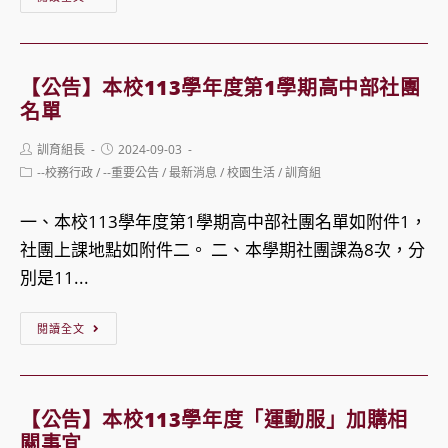
期
告】
國
中
中
科
【公告】本校113學年度第1學期高中部社團
部
113
名單
社
年
Post
Post
訓育組長
2024-09-03
團
9
author:
published:
Post
--校務行政
/
--重要公告
/
最新消息
/
校園生活
/
訓育組
名
月
category:
單
菜
一、本校113學年度第1學期高中部社團名單如附件1，
單
社團上課地點如附件二。 二、本學期社團課為8次，分
(玉
別是11...
美)
【公
閱讀全文
告】
本
校
【公告】本校113學年度「運動服」加購相
113
關事宜