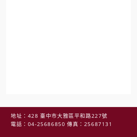
地址：428 臺中市大雅區平和路227號
電話：04-25686850 傳真：25687131