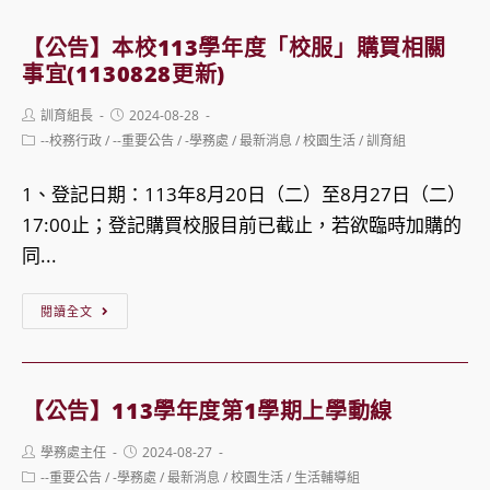
本
校
【公告】本校113學年度「校服」購買相關
113
事宜(1130828更新)
學
Post
Post
訓育組長
2024-08-28
年
author:
published:
Post
--校務行政
/
--重要公告
/
-學務處
/
最新消息
/
校園生活
/
訓育組
度
category:
國
1、登記日期：113年8月20日（二）至8月27日（二）
中
17:00止；登記購買校服目前已截止，若欲臨時加購的
部
同...
社
【公
團
閱讀全文
告】
選
本
社
校
注
【公告】113學年度第1學期上學動線
113
意
Post
Post
學務處主任
2024-08-27
學
事
author:
published:
Post
--重要公告
/
-學務處
/
最新消息
/
校園生活
/
生活輔導組