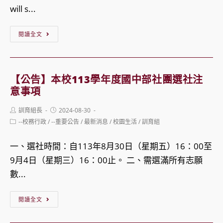
動
will s...
服」
【公
加
閱讀全文
告】
購
IBSC
相
After-
關
【公告】本校113學年度國中部社團選社注
School
事
意事項
Programs
宜
Post
Post
訓育組長
2024-08-30
Notifications
author:
published:
Post
--校務行政
/
--重要公告
/
最新消息
/
校園生活
/
訓育組
category:
一、選社時間：自113年8月30日（星期五）16：00至
9月4日（星期三）16：00止。 二、需選滿所有志願
數...
【公
閱讀全文
告】