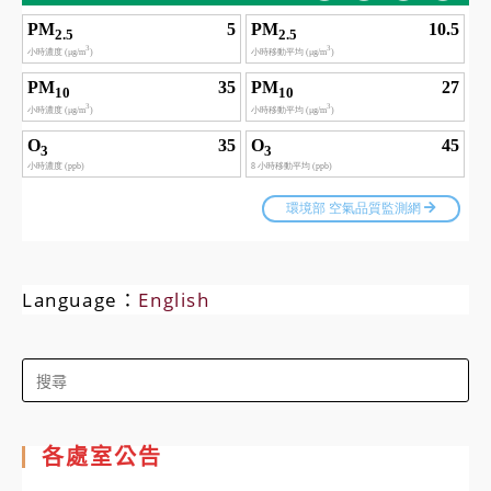
Language：
English
Search
for:
各處室公告