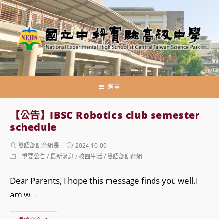
跳
轉
至
主
要
內
容
選單
【公告】IBSC Robotics club semester
schedule
Post
Post
雙語部訓育組長
2024-10-09
author:
published:
Post
--重要公告
/
最新消息
/
校園生活
/
雙語部訓育組
category:
Dear Parents, I hope this message finds you well.I
am w...
【公