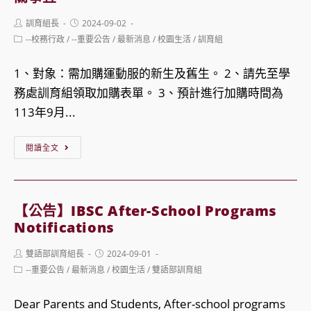
學
Post
Post
訓育組長
2024-09-02
年
author:
published:
Post
--校務行政
/
--重要公告
/
最新消息
/
校園生活
/
訓育組
度
category:
第
1、對象：需加購運動服的新生及舊生。 2、請先至學
1
務處訓育組領取加購表單。 3、預計進行加購時間為
學
113年9月...
期
【公
高
閱讀全文
告】
中
本
部
校
社
【公告】IBSC After-School Programs
113
團
Notifications
學
名
Post
Post
雙語部訓育組長
2024-09-01
年
單
author:
published:
Post
--重要公告
/
最新消息
/
校園生活
/
雙語部訓育組
度
category:
「運
Dear Parents and Students, After-school programs