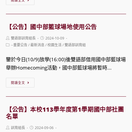
閱讀全文
告】
IBSC
Robotics
【公告】國中部籃球場地使用公告
club
Post
Post
雙語部訓育組長
2024-10-09
semester
author:
published:
Post
--重要公告
/
最新消息
/
校園生活
/
雙語部訓育組
schedule
category:
鑒於今日(10/9)放學(16:00)後雙語部借用國中部籃球場
舉辦Homecoming活動，國中部籃球場將暫時...
【公
閱讀全文
告】
國
中
【公告】本校113學年度第1學期國中部社團
部
名單
籃
Post
Post
訓育組長
2024-09-06
球
author:
published: