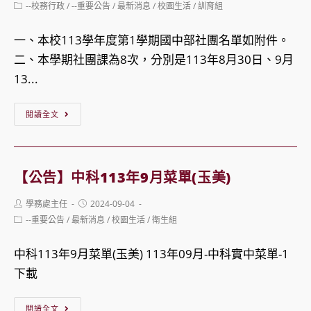
Post
--校務行政
/
--重要公告
/
最新消息
/
校園生活
/
訓育組
場
category:
地
一、本校113學年度第1學期國中部社團名單如附件。
使
二、本學期社團課為8次，分別是113年8月30日、9月
用
13...
公
【公
告
閱讀全文
告】
本
校
【公告】中科113年9月菜單(玉美)
113
Post
Post
學務處主任
2024-09-04
學
author:
published:
Post
--重要公告
/
最新消息
/
校園生活
/
衛生組
年
category:
度
中科113年9月菜單(玉美) 113年09月-中科實中菜單-1
第
下載
1
學
【公
閱讀全文