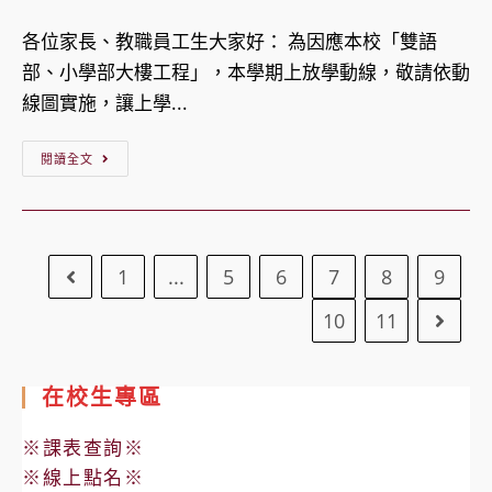
年
項
category:
度
各位家長、教職員工生大家好： 為因應本校「雙語
「校
部、小學部大樓工程」，本學期上放學動線，敬請依動
服」
線圖實施，讓上學...
購
買
【公
閱讀全文
相
告】
關
113
事
學
1
...
5
6
7
8
9
Go to the previous page
宜
年
(1130828
度
10
11
Go to
更
第
新)
1
在校生專區
學
期
※課表查詢※
上
※線上點名※