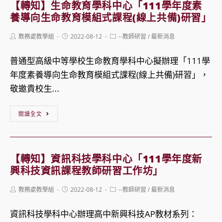
年
【轉知】生命教育學科中心「111學年度素
育
國
養導向生命教育模組式課程(線上共備)研習」
會
中
Post
Post
Post
教務處教學組
2022-08-12
--教師研習
/
最新消息
考
教
author:
published:
category:
寫
育
普通型高級中等學校生命教育學科中心擬辦理「111學
作
會
年度素養導向生命教育模組式課程(線上共備)研習」，
測
考
敬邀貴校生...
驗
辦
儲
理
【轉
閱讀全文
備
數
知】
評
學
生
閱
科
命
【轉知】資訊科技學科中心「111學年度新
委
非
教
興科技資訊課程教師研習工作坊」
員
選
育
Post
Post
Post
教務處教學組
2022-08-12
--教師研習
/
最新消息
培
擇
學
author:
published:
category:
訓
題
科
資訊科技學科中心辦理高中新興科技AP教材系列：
工