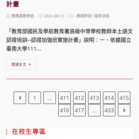
導
計畫
綠
海
Post
Post
Post
教務處教學組
2022-08-12
--教師研習
/
最新消息
能」
外
author:
published:
category:
推
高
「教育部國民及學前教育署高級中等學校教師本土語文
廣
薪
認證培訓─認證加強班實施計畫」說明：一、依據國立
教
打
臺南大學111...
育
工
非
【轉
詐
閱讀全文
學
知】
騙
分
教
事
班
育
件
課
1
...
411
412
413
414
415
Go to the previous page
部
防
程
國
治
416
417
...
433
Go to
招
民
事
生
及
項
資
在校生專區
學
訊