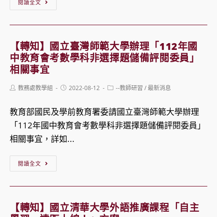
【榜
閱讀全文
單】
111
學
【轉知】國立臺灣師範大學辦理「112年國
年
中教育會考數學科非選擇題儲備評閱委員」
度
相關事宜
高
Post
Post
Post
教務處教學組
2022-08-12
--教師研習
/
最新消息
中
author:
published:
category:
部
教育部國民及學前教育署委請國立臺灣師範大學辦理
第
「112年國中教育會考數學科非選擇題儲備評閱委員」
十
相關事宜，詳如...
屆
【轉
升
閱讀全文
知】
學
國
榜
立
單
【轉知】國立清華大學外語推廣課程「自主
臺