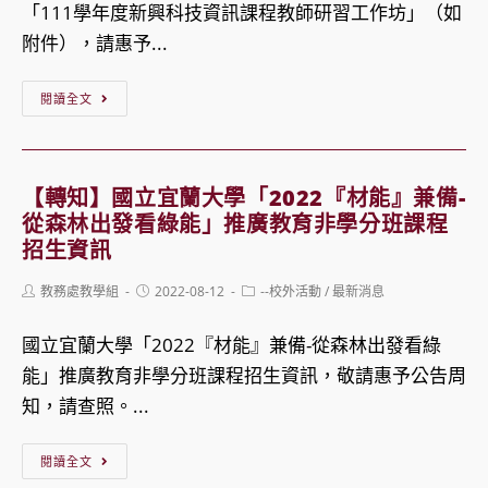
儲
中
「111學年度新興科技資訊課程教師研習工作坊」（如
作」
備
心
附件），請惠予...
評
「111
閱
學
【轉
閱讀全文
委
年
知】
員
度
資
培
素
訊
【轉知】國立宜蘭大學「2022『材能』兼備-
訓
養
科
從森林出發看綠能」推廣教育非學分班課程
案
導
技
招生資訊
向
學
Post
Post
Post
教務處教學組
2022-08-12
--校外活動
/
最新消息
生
科
author:
published:
category:
命
中
國立宜蘭大學「2022『材能』兼備-從森林出發看綠
教
心
能」推廣教育非學分班課程招生資訊，敬請惠予公告周
育
「111
知，請查照。...
模
學
【轉
組
年
閱讀全文
知】