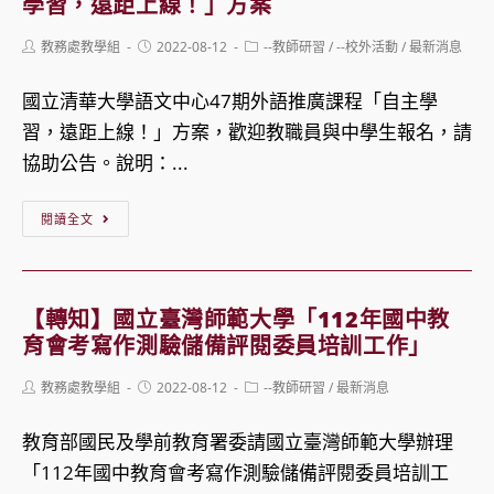
學習，遠距上線！」方案
灣
Post
Post
Post
教務處教學組
2022-08-12
--教師研習
/
--校外活動
/
最新消息
師
author:
published:
category:
範
國立清華大學語文中心47期外語推廣課程「自主學
大
習，遠距上線！」方案，歡迎教職員與中學生報名，請
學
協助公告。說明：...
辦
理
【轉
閱讀全文
「112
知】
年
國
國
立
【轉知】國立臺灣師範大學「112年國中教
中
清
育會考寫作測驗儲備評閱委員培訓工作」
教
華
Post
Post
Post
教務處教學組
2022-08-12
--教師研習
/
最新消息
育
大
author:
published:
category:
會
學
教育部國民及學前教育署委請國立臺灣師範大學辦理
考
外
「112年國中教育會考寫作測驗儲備評閱委員培訓工
數
語