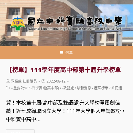
跳
轉
至
主
要
內
容
選單
【榜單】111學年度高中部第十屆升學榜單
Post
Post
教務處 註冊組長
2022-08-12
author:
published:
Post
--重要公告
/
-升學資訊(高中部)
/
-教務處
/
最新消息
/
歷屆榜單
/
註冊組
category:
賀！本校第十屆(高中部及雙語部)升大學榜單屢創佳
績！近七成錄取國立大學！111年大學個人申請放榜，
中科實中高中...