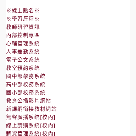
認
※線上點名※
證
※學習歷程※
培
教師研習資訊
訓
內部控制專區
─
心輔管理系統
認
人事差勤系統
證
電子公文系統
加
教室預約系統
強
國中部學務系統
班
高中部校務系統
實
國小部校務系統
施
教育公播影片網站
計
新課綱銜接教材網站
畫
無聲廣播系統[校內]
線上請購系統[校內]
薪資管理系統[校內]