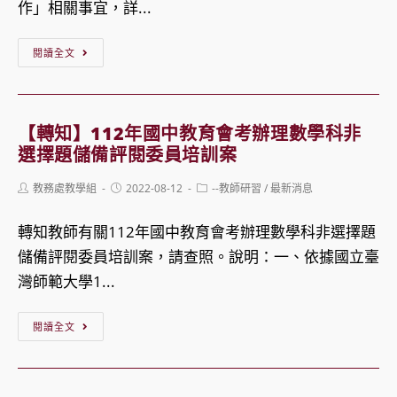
作」相關事宜，詳...
學
推
科
廣
【轉
閱讀全文
非
課
知】
選
程
國
擇
「自
立
【轉知】112年國中教育會考辦理數學科非
題
主
臺
選擇題儲備評閱委員培訓案
儲
學
灣
Post
Post
Post
教務處教學組
2022-08-12
--教師研習
/
最新消息
備
習，
師
author:
published:
category:
評
遠
範
轉知教師有關112年國中教育會考辦理數學科非選擇題
閱
距
大
儲備評閱委員培訓案，請查照。說明：一、依據國立臺
委
上
學
灣師範大學1...
員」
線！」
「112
相
方
年
【轉
閱讀全文
關
案
國
知】
事
中
112
宜
教