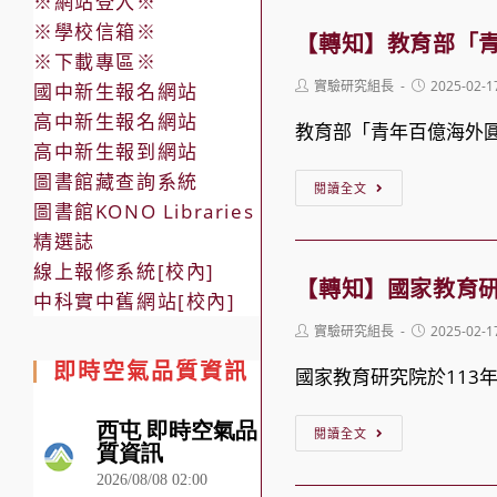
臺
※網站登入※
課
獎
※學校信箱※
中
程
【轉知】教育部「
學
※下載專區※
市
「運
金
Post
Post
實驗研究組長
2025-02-1
國中新生報名網站
立
動
author:
published:
高中新生報名網站
臺
教育部「青年百億海外
科
高中新生報到網站
中
技
圖書館藏查詢系統
【轉
工
閱讀全文
概
圖書館KONO Libraries
知】
業
論」，
精選誌
教
高
即
線上報修系統[校內]
育
級
【轉知】國家教育研
日
中科實中舊網站[校內]
部
中
起
Post
Post
實驗研究組長
2025-02-1
「青
等
author:
開
published:
即時空氣品質資訊
年
學
國家教育研究院於113
放
百
校
線
【轉
億
辦
閱讀全文
上
知】
海
理
報
國
外