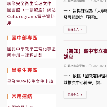
Post
Post
教務處教學組
2025-02-1
人
業
職業安全衛生管理文件
訊
author:
published:
正
圖書館（一刻鯨選）網站
期
一、 旨揭課程為「大學
息
德
Culturegrams電子資料
程
發展規劃之「運動...
社
庫
表
【轉
會
(繁
閱讀全文
知】
福
星、
國中部專區
真
利
個
理
國民中學教學正常化專區
慈
申、
【轉知】臺中市立臺
國中部－課程計劃
大
善
課程
四
學
基
技
Post
Post
教務處教學組
2025-02-1
磨
金
畢業生專區
author:
申
published:
課
一、 依據「國教署辦
會
請)
畢業生/在校生文件申請
師
域推廣中心計畫」辦...
114
(MOOCs)
年
【轉
線
閱讀全文
常用連結
春
知】
上
季