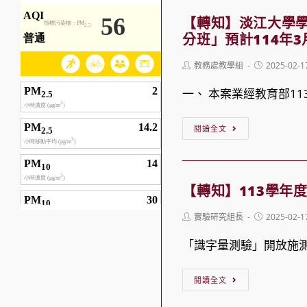
新
名
家
圓
興
【轉知】淡江大學
教
夢
分班」預計114年3
科
育
基
技
Post
Post
教務處教學組
2025-02-1
研
金
author:
推
published:
究
一、 本案業經教育部113
計
廣
院
畫」
中
【轉
於
閱讀全文
報
心
知】
113
名
生
淡
年
簡
成
江
底
【轉知】113學年
章
式
大
完
AI
Post
Post
實驗研究組長
2025-02-1
學
成
author:
published:
主
學
「識字量測驗」開放施
12
題
校
部
系
【轉
財
閱讀全文
「閩
列
知】
團
東