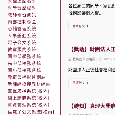
※線上點名※
辦
使
各位高三的同學、家長好
※學習歷程※
「第
用
耽擱影響個人權...
教師研習資訊
47
資
內部控制專區
【升
次
訊
閱讀全文
心輔管理系統
學】
中
人事差勤系統
中
小
電子公文系統
科
學
【獎助】財團法人正
教室預約系統
實
生
國中部學務系統
Post
Post
教務處 註冊組長
2025-0
中
讀
高中部校務系統
author:
published:
高
物
財團法人正德社會福利慈
國小部校務系統
三
選
教育公播影片網站
【獎
升
介」
閱讀全文
新課綱銜接教材網站
助】
學
活
無聲廣播系統[校內]
財
校
動
線上請購系統[校內]
團
內
薪資管理系統[校內]
報
【轉知】真理大學磨
法
作
舊電子公文系統[校內]
名