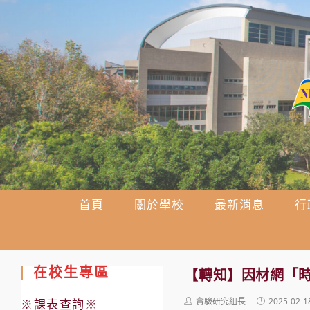
跳
轉
至
主
要
內
容
首頁
關於學校
最新消息
行
在校生專區
【轉知】因材網「
Post
Post
實驗研究組長
2025-02-1
※課表查詢※