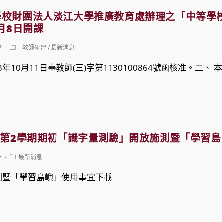
學校財團法人淡江大學推廣教育處辦理之「中等學
月8日開課
Post
7
--教師研習
/
最新消息
category:
年10月11日臺教師(三)字第1130100864號函核准。二、 
度第2學期期初「識字量測驗」開放施測暨「學習
Post
7
最新消息
category:
測暨「學習島嶼」使用事宜下載