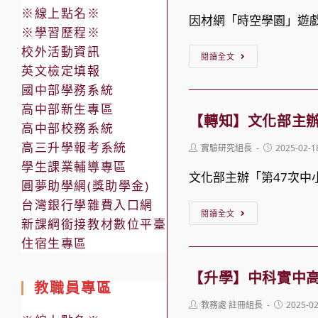
author:
published:
※線上點名※
因材網「時空學園」遊
※學習歷程※
校外活動資訊
【轉
閱讀全文
英文檢定填報
知】
國中部學務系統
因
高中部新生專區
材
【轉知】文化部主辦
高中部校務系統
網
高三升學報考系統
Post
Post
實驗研究組長
2025-02-1
「時
author:
published:
學生課業輔導專區
空
文化部主辦「第47次中
圓夢助學網(獎助學金)
學
台灣銀行學雜費入口網
【轉
園」
閱讀全文
新課綱銜接教材數位平臺
知】
遊
住宿生專區
文
戲
化
式
【升學】中科實中高
教職員專區
部
教
Post
Post
教務處 註冊組長
2025-0
主
材
author:
published: