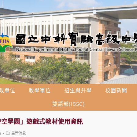
政單位
教學單位
招生與升學
校園新聞
雙語部(IBSC)
時空學園」遊戲式教材使用資訊
Post
8
最新消息