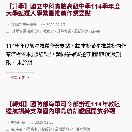
立
下
班
【升學】國立中科實驗高級中學114學年度
中
的
招
大學甄選入學繁星推薦作業要點
山
臺
生
Post
Post
教務處 註冊組長
2025-02-25
大
灣
資
author:
published:
Post
-升學資訊(高中部)
/
-教務處
/
升學資訊
/
最新消息
/
註冊組
學
category:
情
訊
辦
勢、
114學年度繁星推薦作業要點下載 本校繁星推薦校內作
理
冷
業流程依本要點辦理，請同學確實遵守相關規定及期
「113
戰
限， 未於期...
年
臺
【升
度
灣
閱讀全文
學】
教
的
國
育
國
立
部
際
【轉知】國防部海軍司令部辦理114年敦睦
中
績
遠航訓練支隊國內環島航訓艦艇開放參觀
交
科
優
流」
Post
Post
生輔組長
2025-02-25
實
學
author:
published:
Post
-國中部
/
-學務處
/
-雙語部
/
最新消息
/
生活輔導組