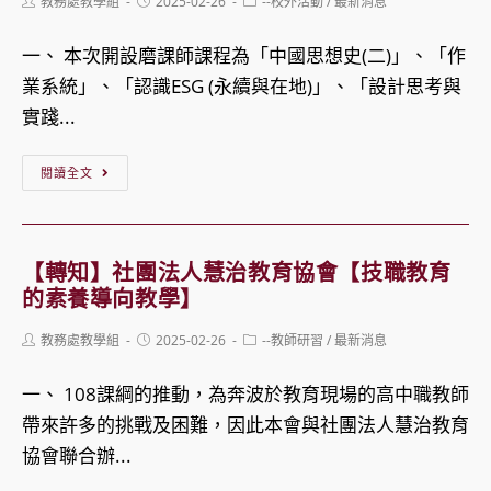
及
Post
Post
Post
教務處教學組
2025-02-26
--校外活動
/
最新消息
114
author:
published:
category:
課
學
一、 本次開設磨課師課程為「中國思想史(二)」、「作
程
年
業系統」、「認識ESG (永續與在地)」、「設計思考與
方
度
實踐...
案
大
徵
學
【轉
閱讀全文
選
學
知】
計
測
靜
畫
成
宜
【轉知】社團法人慧治教育協會【技職教育
績
大
的素養導向教學】
表
學
Post
Post
Post
教務處教學組
2025-02-26
--教師研習
/
最新消息
現
113
author:
published:
category:
亮
學
一、 108課綱的推動，為奔波於教育現場的高中職教師
眼
年
帶來許多的挑戰及困難，因此本會與社團法人慧治教育
度
協會聯合辦...
第