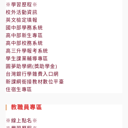
理
星
止
※學習歷程※
114
推
日
校外活動資訊
年
薦
期
英文檢定填報
敦
作
延
國中部學務系統
睦
業
長
高中部新生專區
遠
要
高中部校務系統
至
航
點
高三升學報考系統
114
訓
學生課業輔導專區
年
練
圓夢助學網(獎助學金)
3
支
台灣銀行學雜費入口網
月
隊
新課綱銜接教材數位平臺
14
國
住宿生專區
日
內
止
環
教職員專區
島
※線上點名※
航