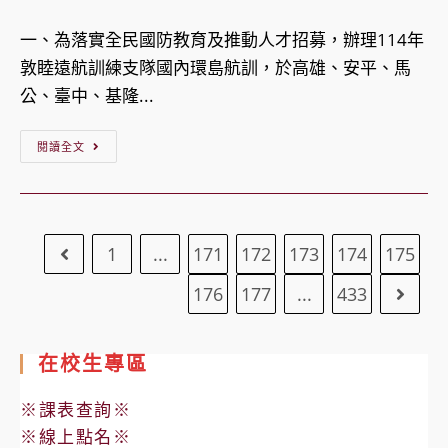
驗
category:
校
高
國
一、為落實全民國防教育及推動人才招募，辦理114年
級
際
敦睦遠航訓練支隊國內環島航訓，於高雄、安平、馬
中
化
公、臺中、基隆...
學
方
【轉
114
閱讀全文
案
知】
學
工
國
年
具
防
度
包
1
...
171
172
173
174
175
Go to the previous page
部
大
徵
海
學
選
176
177
...
433
Go to
軍
甄
計
司
選
畫」，
在校生專區
令
入
收
部
學
件
※課表查詢※
辦
繁
截
※線上點名※