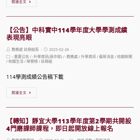
【轉
閱讀全文
知】
114
年
【公告】中科實中114學年度大學學測成績
度
表現亮眼
國
Post
Post
教務處 註冊組長
2025-02-26
際
author:
published:
Post
--重要公告
/
-升學資訊(高中部)
/
-教務處
/
升學資訊
/
最新消息
/
校園新聞
教
category:
/
校園生活
/
榮譽榜
/
註冊組
育
114學測成績公告稿下載
優
良
【公
閱讀全文
課
告】
程
中
工
科
【轉知】靜宜大學113學年度第2學期共開設
具
實
4門磨課師課程，即日起開放線上報名
包
中