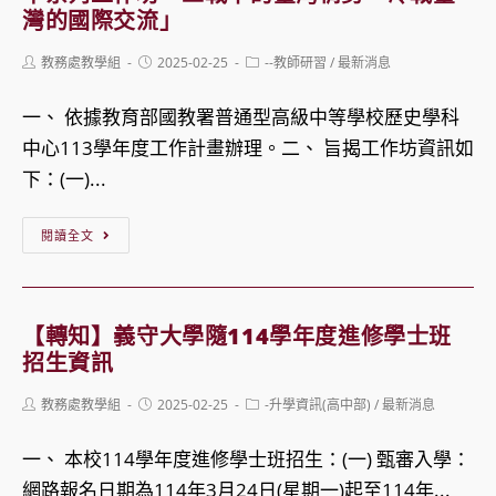
開
的
大
灣的國際交流」
放
素
辦
Post
Post
Post
教務處教學組
2025-02-25
--教師研習
/
最新消息
線
養
理
author:
published:
category:
上
導
「114
一、 依據教育部國教署普通型高級中等學校歷史學科
報
向
年
中心113學年度工作計畫辦理。二、 旨揭工作坊資訊如
名
教
度
下：(一)...
學】
第
【轉
1
閱讀全文
知】
次
歷
原
史
住
【轉知】義守大學隨114學年度進修學士班
學
民
招生資訊
科
族
Post
Post
Post
教務處教學組
2025-02-25
-升學資訊(高中部)
/
最新消息
中
語
author:
published:
category:
心
言
一、 本校114學年度進修學士班招生：(一) 甄審入學：
參
能
網路報名日期為114年3月24日(星期一)起至114年...