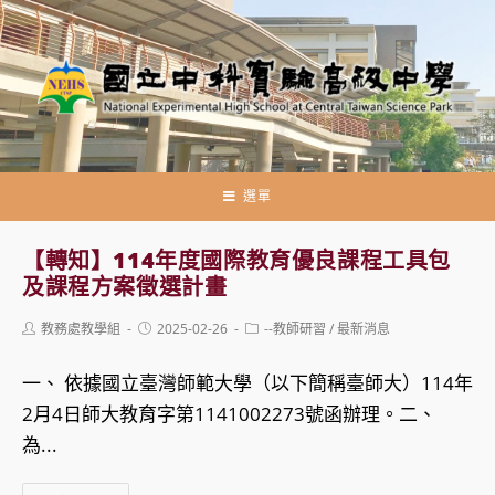
跳
轉
至
主
要
內
容
選單
【轉知】114年度國際教育優良課程工具包
及課程方案徵選計畫
Post
Post
Post
教務處教學組
2025-02-26
--教師研習
/
最新消息
author:
published:
category:
一、 依據國立臺灣師範大學（以下簡稱臺師大）114年
2月4日師大教育字第1141002273號函辦理。二、
為...