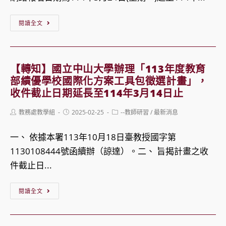
與
力
合
【轉
認
閱讀全文
辦
知】
證
「戰
義
測
爭
守
驗」
【轉知】國立中山大學辦理「113年度教育
與
大
部績優學校國際化方案工具包徵選計畫」，
和
學
收件截止日期延長至114年3月14日止
平
隨
Post
Post
Post
教務處教學組
2025-02-25
--教師研習
/
最新消息
系
114
author:
published:
category:
列
學
一、 依據本署113年10月18日臺教授國字第
工
年
1130108444號函續辦（諒達）。二、 旨揭計畫之收
作
度
件截止日...
坊
進
【轉
－
修
閱讀全文
知】
二
學
國
戰
士