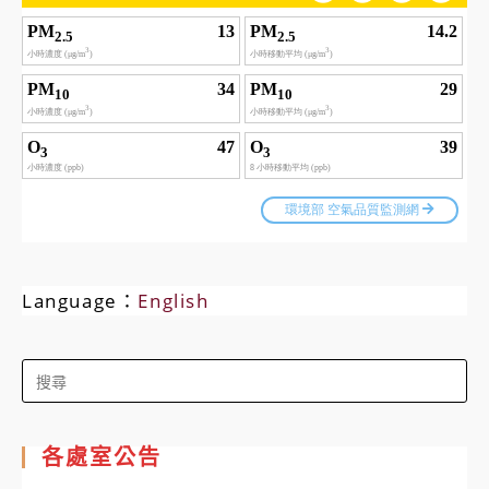
Language：
English
Search
for:
各處室公告