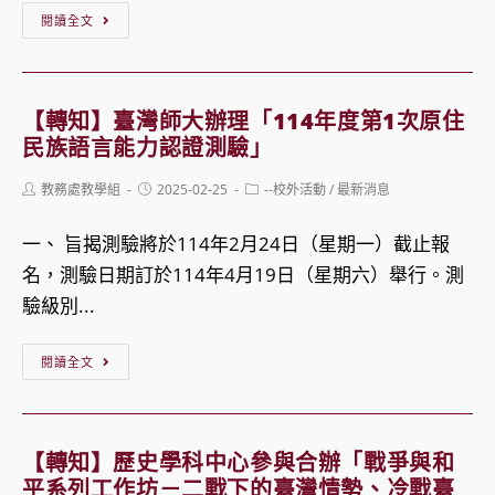
2
【轉
閱讀全文
學
知】
期
社
共
團
【轉知】臺灣師大辦理「114年度第1次原住
開
法
民族語言能力認證測驗」
設
人
Post
Post
Post
教務處教學組
2025-02-25
--校外活動
/
最新消息
4
慧
author:
published:
category:
門
治
一、 旨揭測驗將於114年2月24日（星期一）截止報
磨
教
名，測驗日期訂於114年4月19日（星期六）舉行。測
課
育
驗級別...
師
協
課
會
【轉
閱讀全文
程，
【技
知】
即
職
臺
日
教
灣
【轉知】歷史學科中心參與合辦「戰爭與和
起
育
師
平系列工作坊－二戰下的臺灣情勢、冷戰臺