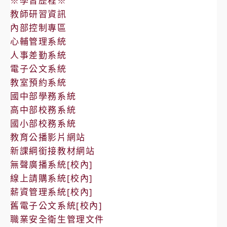
※學習歷程※
訓
教師研習資訊
艦
內部控制專區
艇
心輔管理系統
開
人事差勤系統
放
電子公文系統
參
教室預約系統
觀
國中部學務系統
高中部校務系統
國小部校務系統
教育公播影片網站
新課綱銜接教材網站
無聲廣播系統[校內]
線上請購系統[校內]
薪資管理系統[校內]
舊電子公文系統[校內]
職業安全衛生管理文件