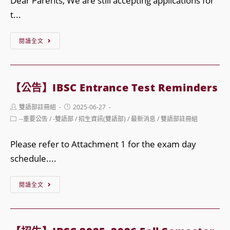
Dear Parents, We are still accepting applications for
t...
【招
閱讀全文
生】
IBSC
2025
【公告】IBSC Entrance Test Reminders
–
Post
Post
雙語部註冊組
2025-06-27
2026
author:
published:
Post
--重要公告
/
-雙語部
/
招生資訊(雙語部)
/
最新消息
/
雙語部註冊組
Fall
category:
Semester
Please refer to Attachment 1 for the exam day
Applications
schedule....
Open
Until
【公
閱讀全文
2025/8/1
告】
IBSC
Entrance