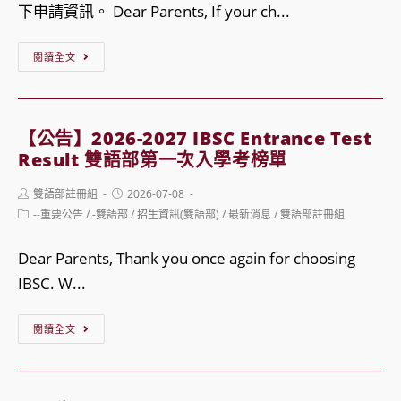
下申請資訊。 Dear Parents, If your ch...
【公
閱讀全文
告】
IBSC
115
【公告】2026-2027 IBSC Entrance Test
學
Result 雙語部第一次入學考榜單
年
Post
Post
雙語部註冊組
2026-07-08
度
author:
published:
Post
--重要公告
/
-雙語部
/
招生資訊(雙語部)
/
最新消息
/
雙語部註冊組
第
category:
一
Dear Parents, Thank you once again for choosing
學
IBSC. W...
期
【公
新
閱讀全文
告】
生
2026-
宿
2027