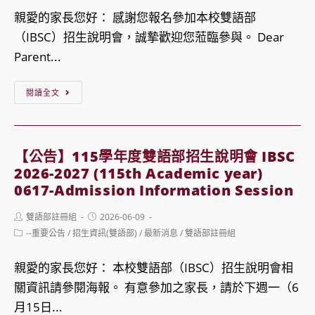
12
親愛的家長您好： 感謝您報名參加本校雙語部
students
（IBSC）招生說明會，誠摯歡迎您蒞臨參與。 Dear
Parent...
【IBSC
閱讀全文
雙
語
部
【公告】115學年度雙語部招生說明會 IBSC
招
2026-2027 (115th Academic year)
生
0617-Admission Information Session
說
Post
Post
雙語部註冊組
2026-06-09
明
author:
published:
Post
--重要公告
/
招生資訊(雙語部)
/
最新消息
/
雙語部註冊組
category:
會
提
親愛的家長您好： 本校雙語部（IBSC）招生說明會相
醒】
關資訊請參閱海報。 有意參加之家長，請於下週一（6
IBSC
月15日...