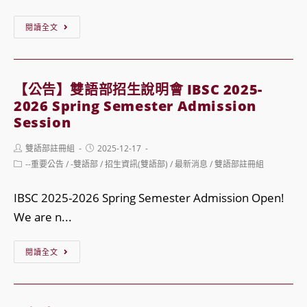
Admission
【公
閱讀全文
Information
告】
Session
115
Reminder
學
【公告】雙語部招生說明會 IBSC 2025-
年
2026 Spring Semester Admission
度
Session
雙
Post
Post
雙語部註冊組
2025-12-17
語
author:
published:
Post
--重要公告
/
-雙語部
/
招生資訊(雙語部)
/
最新消息
/
雙語部註冊組
category:
部
招
IBSC 2025-2026 Spring Semester Admission Open!
生
We are n...
說
【公
閱讀全文
明
告】
會
雙
IBSC
語