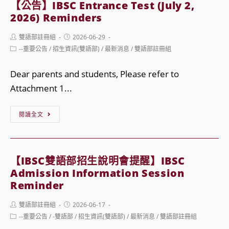
舍
【公告】IBSC Entrance Test (July 2,
IBSC
申
2026) Reminders
Entrance
請
Post
Post
雙語部註冊組
2026-06-29
Test
公
author:
published:
Post
--重要公告
/
招生資訊(雙語部)
/
最新消息
/
雙語部註冊組
Result
category:
告
雙
（
Dear parents and students, Please refer to
語
Grade
Attachment 1...
部
10
【公
第
閱讀全文
–
告】
一
12）
IBSC
次
Dormitory
Entrance
入
Application
【IBSC雙語部招生說明會提醒】IBSC
Test
學
Admission Information Session
for
(July
Reminder
考
New
2,
榜
Grade
Post
Post
雙語部註冊組
2026-06-17
2026)
author:
published:
單
10-
Post
--重要公告
/
-雙語部
/
招生資訊(雙語部)
/
最新消息
/
雙語部註冊組
category:
Reminders