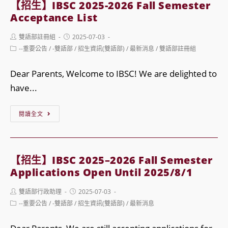
2026-
【招生】IBSC 2025-2026 Fall Semester
部
Acceptance List
2027
招
(115th Academic
Post
Post
雙語部註冊組
2025-07-03
生
author:
published:
year)
Post
--重要公告
/
-雙語部
/
招生資訊(雙語部)
/
最新消息
/
雙語部註冊組
說
category:
0617-
明
Dear Parents, Welcome to IBSC! We are delighted to
Admission
會
have...
Information
IBSC
Session
【招
2025-
閱讀全文
生】
2026
IBSC
Spring
2025-
Semester
【招生】IBSC 2025–2026 Fall Semester
2026
Admission
Applications Open Until 2025/8/1
Fall
Session
Post
Post
雙語部行政助理
2025-07-03
Semester
author:
published:
Post
--重要公告
/
-雙語部
/
招生資訊(雙語部)
/
最新消息
Acceptance
category:
List