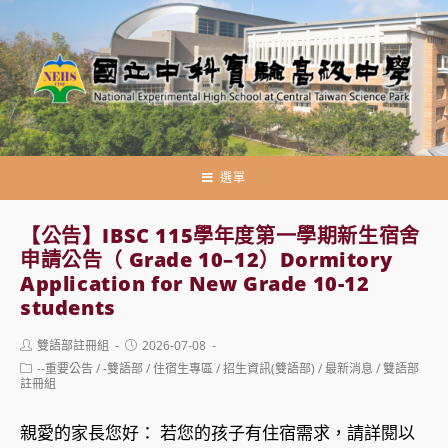
跳
轉
至
主
要
內
容
選單
【公告】IBSC 115學年度第一學期新生宿舍
申請公告（ Grade 10–12）Dormitory
Application for New Grade 10-12
students
Post
Post
雙語部註冊組
2026-07-08
author:
published:
Post
--重要公告
/
-雙語部
/
住宿生專區
/
招生資訊(雙語部)
/
最新消息
/
雙語部
category:
註冊組
親愛的家長您好： 若您的孩子有住宿需求，請詳閱以