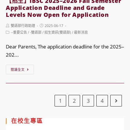
【招生】IBSC 2025–2026 Fall Semester
Test
Application Deadline and Grade
Reminders
Levels Now Open for Application
Post
Post
雙語部行政助理
2025-06-17
author:
published:
Post
--重要公告
/
-雙語部
/
招生資訊(雙語部)
/
最新消息
category:
Dear Parents, The application deadline for the 2025–
202...
【招
閱讀全文
生】
IBSC
2025
1
2
3
4
–
Go to
2026
Fall
在校生專區
Semester