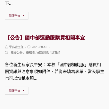
期
下...
上
學
【公
閱讀全文
動
告】
線
112
學
【公告】國中部運動服購買相關事宜
年
Post
Post
學務處主任
2023-08-18
度
author:
published:
Post
--重要公告
/
-學務處
/
最新消息
/
訓育組
第
category:
一
各位新生及家長午安： 本校「國中部運動服」購買相
學
關資訊與注意事項如附件，若尚未填寫表單，當天學生
期
也可以填紙本現...
開
學
【公
閱讀全文
日
告】
流
國