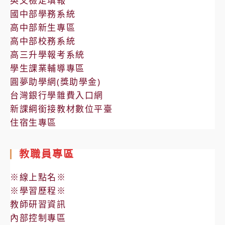
英文檢定填報
結
班
國中部學務系統
果
暨
高中部新生專區
公
高中部校務系統
開
高三升學報考系統
抽
學生課業輔導專區
籤
圓夢助學網(獎助學金)
編
台灣銀行學雜費入口網
配
新課綱銜接教材數位平臺
新
住宿生專區
生
班
教職員專區
級
導
※線上點名※
師
※學習歷程※
作
教師研習資訊
業
內部控制專區