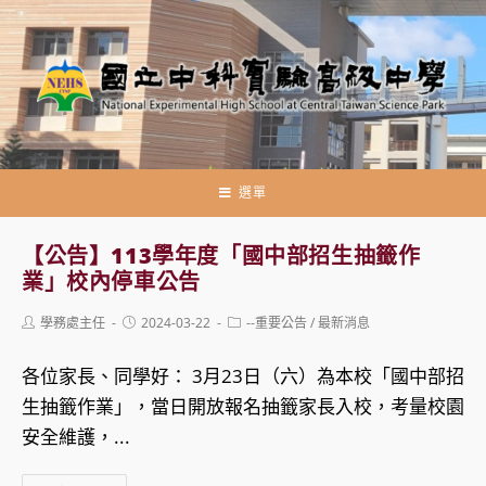
跳
轉
至
主
要
內
容
選單
【公告】113學年度「國中部招生抽籤作
業」校內停車公告
Post
Post
Post
學務處主任
2024-03-22
--重要公告
/
最新消息
author:
published:
category:
各位家長、同學好： 3月23日（六）為本校「國中部招
生抽籤作業」，當日開放報名抽籤家長入校，考量校園
安全維護，...