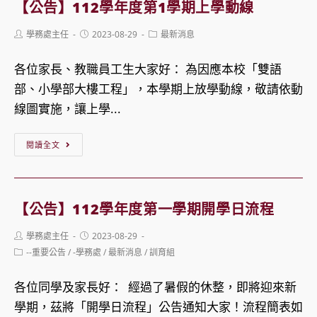
【公告】112學年度第1學期上學動線
停
年
Post
Post
Post
學務處主任
2023-08-29
最新消息
車
度
author:
published:
category:
區
第
各位家長、教職員工生大家好： 為因應本校「雙語
域
一
部、小學部大樓工程」，本學期上放學動線，敬請依動
公
學
線圖實施，讓上學...
告
期
「朝
【公
閱讀全文
會
告】
實
112
施
學
【公告】112學年度第一學期開學日流程
日
年
Post
Post
期」
學務處主任
2023-08-29
度
author:
published:
Post
--重要公告
/
-學務處
/
最新消息
/
訓育組
第
category:
1
各位同學及家長好： 經過了暑假的休整，即將迎來新
學
學期，茲將「開學日流程」公告通知大家！流程簡表如