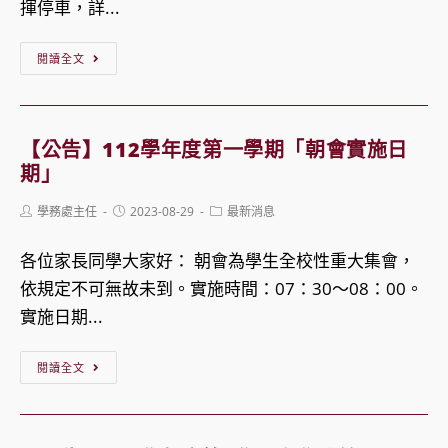
揮停車，詳...
資
訊
【公
閱讀全文
告】
9
月
【公告】112學年度第一學期「朝會實施日
15
期」
日
Post
Post
Post
學務處主任
2023-08-29
最新消息
（五）
author:
published:
category:
高
各位家長同學大家好： 朝會為學生全校性重大集會，
中
依規定不可無故未到。實施時間：07：30～08：00。
部
實施日期...
親
師
【公
閱讀全文
座
告】
談
112
會
學