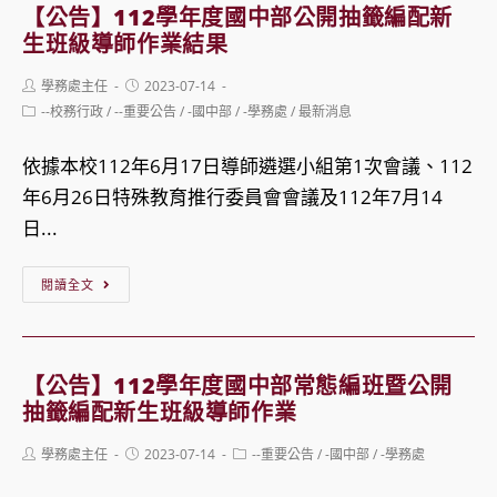
程
中
【公告】112學年度國中部公開抽籤編配新
部
生班級導師作業結果
運
Post
Post
學務處主任
2023-07-14
動
author:
published:
Post
--校務行政
/
--重要公告
/
-國中部
/
-學務處
/
最新消息
服
category:
購
依據本校112年6月17日導師遴選小組第1次會議、112
買
年6月26日特殊教育推行委員會會議及112年7月14
相
日...
關
【公
事
閱讀全文
告】
宜
112
學
【公告】112學年度國中部常態編班暨公開
年
抽籤編配新生班級導師作業
度
Post
Post
Post
學務處主任
2023-07-14
--重要公告
/
-國中部
/
-學務處
國
author:
published:
category: