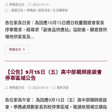
內
Post
Post
學務處主任
2023-10-13
日
停
author:
published:
Post
--重要公告
/
-學務處
/
最新消息
/
生活輔導組
（五）
車
category:
放
公
各位家長日安：為因應10月15日週日校慶園遊會家長
學
告
停車需求，經尋求「副食品供應站」協助後，願意提供
交
場地供家長及...
通
調
【公
閱讀全文
整-
告】
新
校
建
慶
【公告】9月15日（五）高中部親師座談會
大
當
停車區域公告
樓
天
Post
Post
Post
學務處主任
2023-09-14
最新消息
灌
交
author:
published:
category:
漿
通
各位家長午安： 為因應9月15日（五）高中部親師座談
作
停
會，學務處規劃家長到校停車區域，敬請依現場交通指
業
車