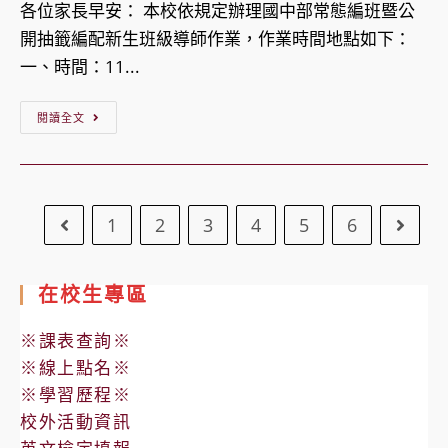
中
各位家長早安： 本校依規定辦理國中部常態編班暨公
部
開抽籤編配新生班級導師作業，作業時間地點如下：
公
一、時間：11...
開
抽
【公
閱讀全文
籤
告】
編
112
配
學
1
新
2
3
4
5
6
Go to the previous page
年
Go to
生
度
班
國
在校生專區
級
中
導
部
※課表查詢※
師
常
※線上點名※
作
態
※學習歷程※
業
校外活動資訊
編