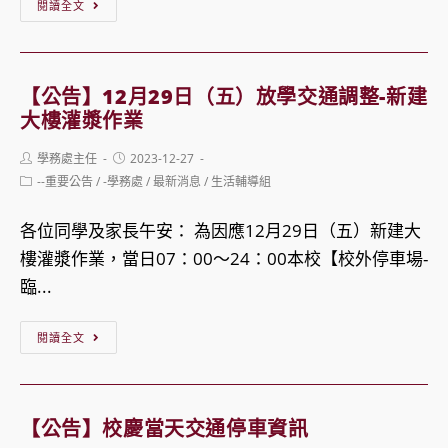
【公
閱讀全文
告】
113
學
【公告】12月29日（五）放學交通調整-新建
年
大樓灌漿作業
度
Post
Post
學務處主任
2023-12-27
「國
author:
published:
Post
--重要公告
/
-學務處
/
最新消息
/
生活輔導組
中
category:
部
各位同學及家長午安： 為因應12月29日（五）新建大
招
樓灌漿作業，當日07：00～24：00本校【校外停車場-
生
臨...
抽
【公
籤
閱讀全文
告】
作
12
業」
月
校
【公告】校慶當天交通停車資訊
29