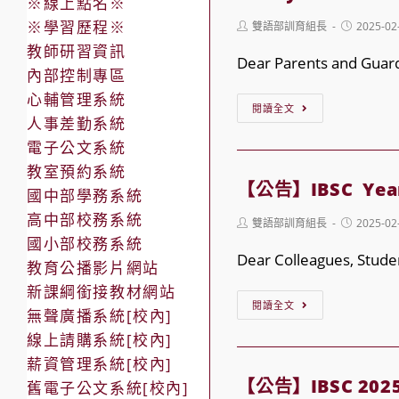
※線上點名※
Tourname
※學習歷程※
Post
Post
雙語部訓育組長
2025-02
author:
published:
教師研習資訊
Dear Parents and Guardi
內部控制專區
心輔管理系統
【公
閱讀全文
人事差勤系統
告】
電子公文系統
IBSC
教室預約系統
Cancellati
【公告】IBSC Year 
國中部學務系統
Notice:
高中部校務系統
Post
Post
雙語部訓育組長
2025-02
Spanish
author:
published:
國小部校務系統
Program
Dear Colleagues, Studen
教育公播影片網站
on
新課綱銜接教材網站
【公
Thursdays
閱讀全文
無聲廣播系統[校內]
告】
and
線上請購系統[校內]
IBSC Year
Fridays
薪資管理系統[校內]
2024-
【公告】IBSC 2025 A
舊電子公文系統[校內]