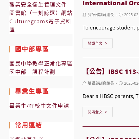
2025
International O
職業安全衛生管理文件
2nd
圖書館（一刻鯨選）網站
Post
Post
雙語部訓育組長
2025-02
Semester
author:
published:
Culturegrams電子資料
School
To encourage student pa
庫
Opening
【公
Day
閱讀全文
國中部專區
告】
Schedule
IBSC 2025
國民中學教學正常化專區
Asia
【公告】IBSC 113-2
國中部－課程計劃
Pacific
Post
Post
雙語部訓育組長
2025-02
Orchid
author:
published:
畢業生專區
Conferenc
Dear all IBSC parents, 
and
畢業生/在校生文件申請
【公
Taiwan
閱讀全文
告】
Internation
常用連結
IBSC
Orchid
113-
Show