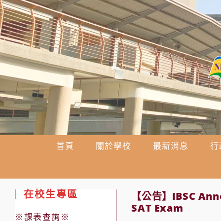
跳
轉
至
主
要
內
容
首頁
關於學校
最新消息
行
在校生專區
【公告】IBSC Annou
SAT Exam
※課表查詢※