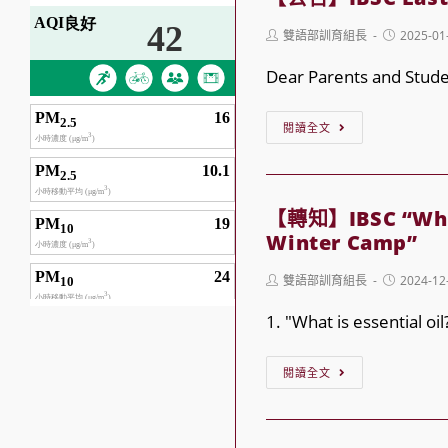
Children’s
Post
Post
雙語部訓育組長
2025-01
Theater
author:
published:
Semester
Dear Parents and Stude
Performan
【公
🎭
閱讀全文
告】
IBSC
Last
【轉知】IBSC “What i
week
Winter Camp”
for
Post
Post
雙語部訓育組長
2024-12
After-
author:
published:
School
1. "What is essential oi
Program
【轉
閱讀全文
知】
IBSC