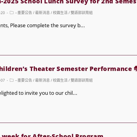
025 School Lunch Survey for 2nd Semes
Post
-20
--重要公告
/
最新消息
/
校園生活
/
雙語部訓育組
category:
nts, Please complete the survey b...
ldren’s Theater Semester Performance 
Post
-07
--重要公告
/
最新消息
/
校園生活
/
雙語部訓育組
category:
ghted to invite you to our chil...
eek for After-School Program