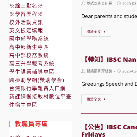
Post
Post
雙語部訓育組長
2025-03
※線上點名※
author:
published:
※學習歷程※
Dear parents and studen
校外活動資訊
英文檢定填報
【公
閱讀全文
國中部學務系統
告】
高中部新生專區
IBSC
高中部校務系統
Announce
【轉知】IBSC Nanke
高三升學報考系統
Important
學生課業輔導專區
Post
Post
雙語部訓育組長
2025-02
Notice
author:
published:
圓夢助學網(獎助學金)
Regarding
Greetings Speech and D
台灣銀行學雜費入口網
the
新課綱銜接教材數位平臺
【轉
March
閱讀全文
住宿生專區
知】
8th
IBSC Nank
SAT
教職員專區
Invitationa
Exam
【公告】IBSC Cancel
Forensics
Fridays