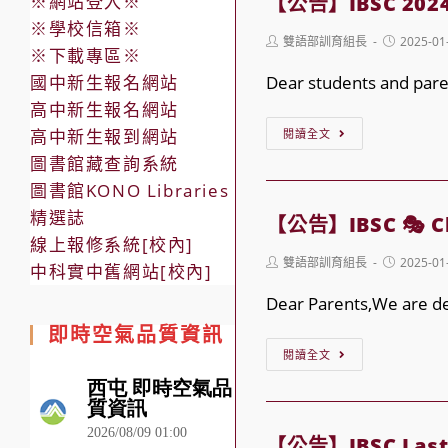
※網站登入※
【公告】IBSC 2024-2
2
※學校信箱※
Post
Post
雙語部訓育組長
2025-01
After-
※下載專區※
author:
published:
School
國中新生報名網站
Dear students and pare
Program
高中新生報名網站
【公
高中新生報到網站
閱讀全文
告】
圖書館藏查詢系統
IBSC
圖書館KONO Libraries
2024-
精選誌
【公告】IBSC 🎭 Chi
2025
線上報修系統[校內]
Post
Post
雙語部訓育組長
2025-01
School
中科實中舊網站[校內]
author:
published:
Lunch
Dear Parents,We are deli
Survey
即時空氣品質資訊
【公
for
閱讀全文
告】
2nd
IBSC
Semester
🎭
【公告】IBSC Last w