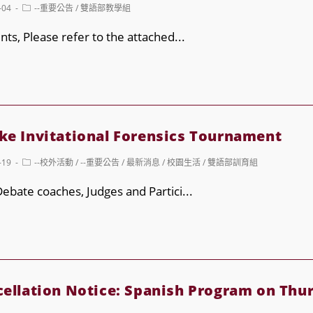
Post
-04
--重要公告
/
雙語部教學組
category:
ts, Please refer to the attached...
ment:
 Invitational Forensics Tournament
Post
-19
--校外活動
/
--重要公告
/
最新消息
/
校園生活
/
雙語部訓育組
category:
ebate coaches, Judges and Partici...
e
l
lation Notice: Spanish Program on Thu