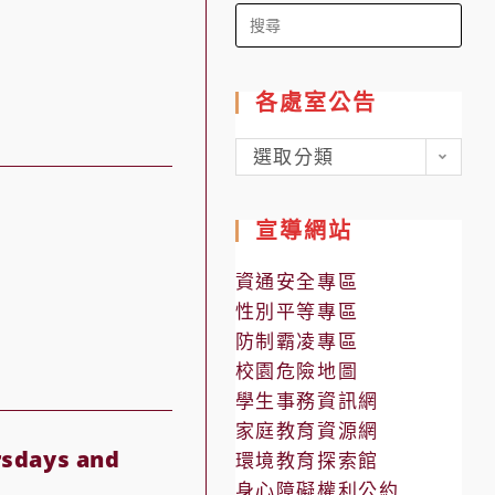
Search
for:
各處室公告
各
選取分類
處
室
宣導網站
公
告
資通安全專區
性別平等專區
防制霸凌專區
校園危險地圖
學生事務資訊網
家庭教育資源網
rsdays and
環境教育探索館
身心障礙權利公約