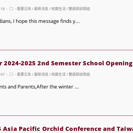
nt
Post
-18
--重要公告
/
最新消息
/
校園生活
/
雙語部訓育組
category:
ans, I hope this message finds y...
on
2024-2025 2nd Semester School Opening
Post
-07
--重要公告
/
最新消息
/
校園生活
/
雙語部訓育組
category:
ts and Parents,After the winter ...
sia Pacific Orchid Conference and Taiw