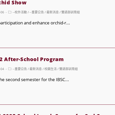
rchid Show
Post
-06
--校外活動
/
--重要公告
/
最新消息
/
雙語部訓育組
category:
rticipation and enhance orchid-r...
 After-School Program
Post
-04
--重要公告
/
最新消息
/
校園生活
/
雙語部訓育組
category:
e
The second semester for the IBSC...
al