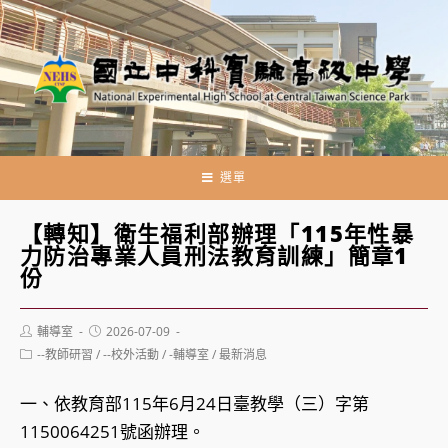
跳
轉
至
主
要
內
容
選單
【轉知】衛生福利部辦理「115年性暴
力防治專業人員刑法教育訓練」簡章1
份
Post
Post
輔導室
2026-07-09
author:
published:
Post
--教師研習
/
--校外活動
/
-輔導室
/
最新消息
category:
一、依教育部115年6月24日臺教學（三）字第
1150064251號函辦理。