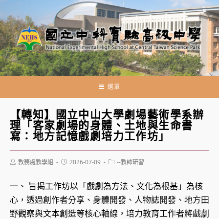
跳
轉
至
主
要
內
容
選單
【轉知】國立中山大學劇場藝術學系辦
理「客家劇場的身體、土地與生命書
寫：地方記憶戲劇培力工作坊」
Post
Post
Post
教務處教學組
2026-07-09
--教師研習
author:
published:
category:
一、 旨揭工作坊以「戲劇為方法、文化為根基」為核
心，透過創作者分享、身體開發、人物誌開發、地方田
野觀察與文本創造等核心軸線，培力教育工作者將戲劇