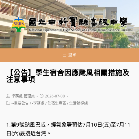
跳
轉
至
主
要
內
容
選單
【公告】學生宿舍因應颱風相關措施及
注意事項
Post
Post
學務處 管理員
2026-07-08
author:
published:
Post
--重要公告
/
-學務處
/
住宿生專區
/
生活輔導組
category:
1.第9號颱風巴威，經氣象署預估7月10日(五)至7月11
日(六)最接近台灣。