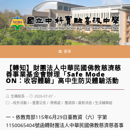
跳
轉
至
主
要
內
容
選單
【轉知】財團法人中華民國佛教慈濟慈
善事業基金會辦理「Safe Mode
ON：收容體驗」高中生防災體驗活動
Post
Post
生輔組長
2026-07-07
author:
published:
Post
--校外活動
/
--重要公告
/
-學務處
/
-雙語部
/
最新消息
/
生活輔導組
category:
一、依教育部115年6月29日臺教資（六）字第
1150065404號函轉財團法人中華民國佛教慈濟慈善事