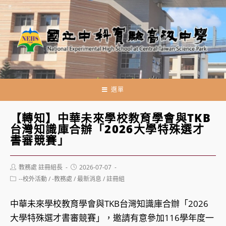
跳
轉
至
主
要
內
容
選單
【轉知】中華未來學校教育學會與TKB
台灣知識庫合辦「2026大學特殊選才
書審競賽」
Post
Post
教務處 註冊組長
2026-07-07
author:
published:
Post
--校外活動
/
-教務處
/
最新消息
/
註冊組
category:
中華未來學校教育學會與TKB台灣知識庫合辦「2026
大學特殊選才書審競賽」，邀請有意參加116學年度一