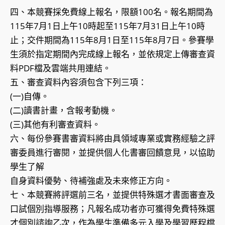
四、本競賽採免費線上報名，限額100名。報名期間為
115年7月1日上午10時起至115年7月31日上午10時
止；交件期間為115年8月1日至115年8月7日。參賽學
生須於指定期間內完成線上報名，並依規定上傳審查資
料PDF檔及雲端共用連結。
五、審查資料內容須包含下列三項：
(一)自傳。
(二)讀書計畫，含報考動機。
(三)其他有利審查資料。
六、每份參賽書審資料將由具領域專業或實務經驗之評
審委員進行審閱，並提供個人化書審回饋意見，以協助
學生了解
自身資料優勢、待補強處及未來修正方向。
七、本競賽將評選前三名，並提供特殊選才書面審查及
口試個別指導服務；凡報名成功者亦可獲得免費特殊選
才個別諮詢乙次，作為學生準備多元入學及學習歷程檔