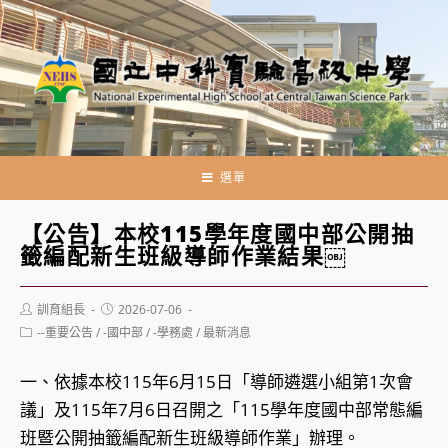
跳
轉
至
主
要
內
容
選單
【公告】本校115學年度國中部公開抽
籤編配新生班級導師作業結果￼
Post
Post
訓育組長
2026-07-06
author:
published:
Post
--重要公告
/
-國中部
/
-學務處
/
最新消息
category:
一、依據本校115年6月15日「導師遴選小組第1次會
議」及115年7月6日召開之「115學年度國中部常態編
班暨公開抽籤編配新生班級導師作業」辦理。