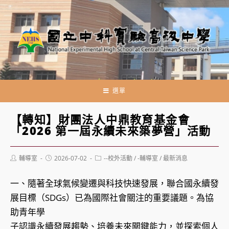
跳
轉
至
主
要
內
容
選單
【轉知】財團法人中鼎教育基金會
「2026 第一屆永續未來築夢營」活動
Post
Post
Post
輔導室
2026-07-02
--校外活動
/
-輔導室
/
最新消息
author:
published:
category:
一、隨著全球氣候變遷與科技快速發展，聯合國永續發
展目標（SDGs）已為國際社會關注的重要議題。為協
助青年學
子認識永續發展趨勢、培養未來關鍵能力，並探索個人