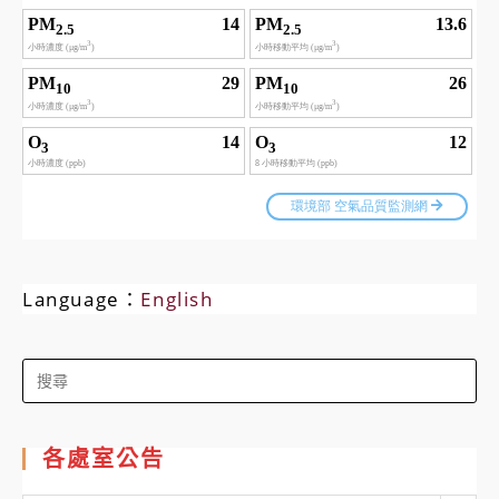
Language：
English
Search
for:
各處室公告