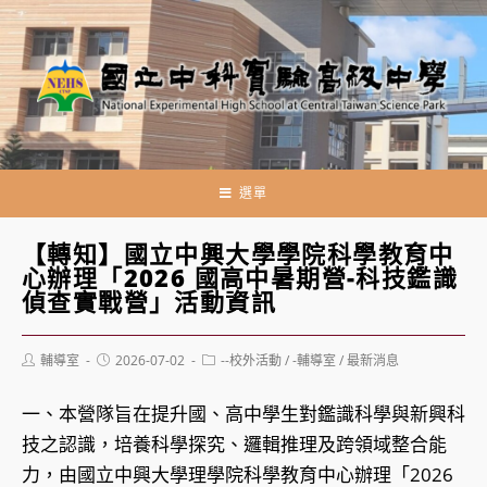
跳
轉
至
主
要
內
容
選單
【轉知】國立中興大學學院科學教育中
心辦理「2026 國高中暑期營-科技鑑識
偵查實戰營」活動資訊
Post
Post
Post
輔導室
2026-07-02
--校外活動
/
-輔導室
/
最新消息
author:
published:
category:
一、本營隊旨在提升國、高中學生對鑑識科學與新興科
技之認識，培養科學探究、邏輯推理及跨領域整合能
力，由國立中興大學理學院科學教育中心辦理「2026