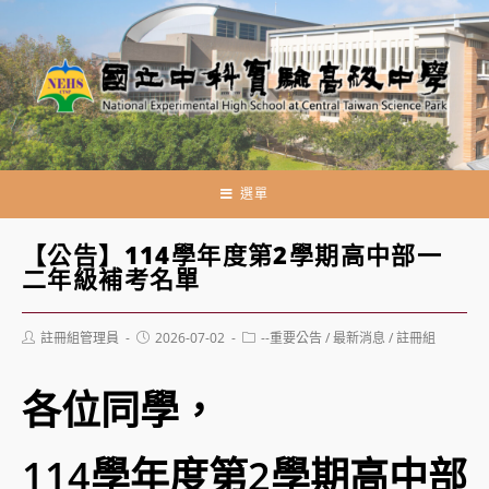
跳
轉
至
主
要
內
容
選單
【公告】114學年度第2學期高中部一
二年級補考名單
Post
Post
Post
註冊組管理員
2026-07-02
--重要公告
/
最新消息
/
註冊組
author:
published:
category:
各位同學，
114學年度第2學期高中部