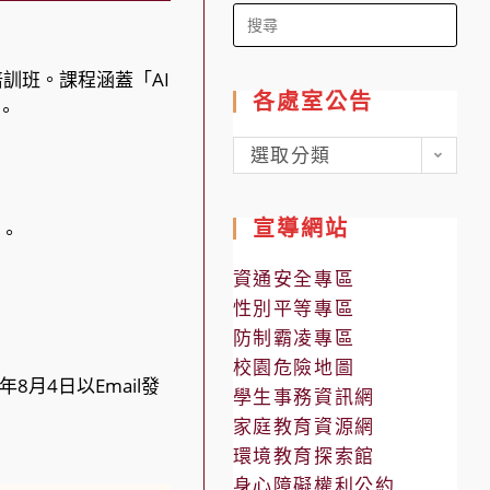
Search
for:
訓班。課程涵蓋「AI
各處室公告
。
各
選取分類
處
室
宣導網站
 。
公
告
資通安全專區
性別平等專區
防制霸凌專區
校園危險地圖
8月4日以Email發
學生事務資訊網
家庭教育資源網
環境教育探索館
身心障礙權利公約