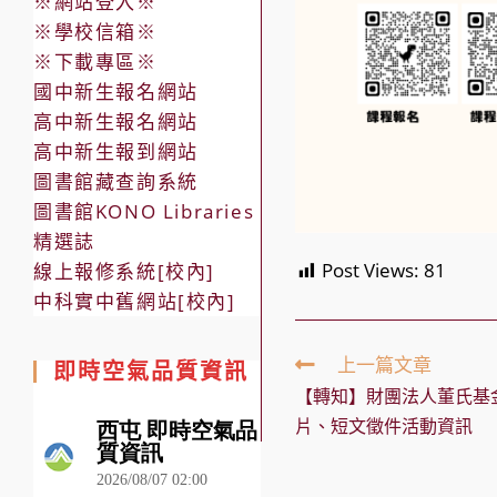
※網站登入※
※學校信箱※
※下載專區※
國中新生報名網站
高中新生報名網站
高中新生報到網站
圖書館藏查詢系統
圖書館KONO Libraries
精選誌
Post Views:
81
線上報修系統[校內]
中科實中舊網站[校內]
Read
上一篇文章
即時空氣品質資訊
more
【轉知】財團法人董氏基
articles
片、短文徵件活動資訊