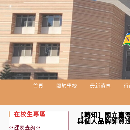
跳
轉
至
主
要
內
容
首頁
關於學校
最新消息
行
在校生專區
【轉知】國立臺灣
與個人品牌師資
※課表查詢※