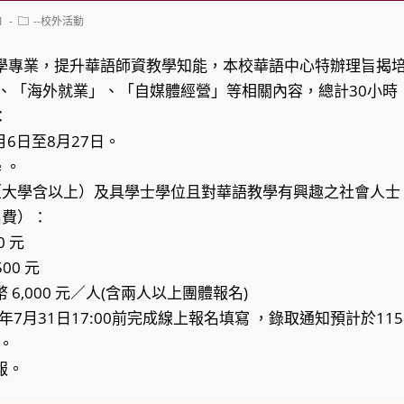
Post
1
--校外活動
category:
學專業，提升華語師資教學知能，本校華語中心特辦理旨揭培
」、「海外就業」、「自媒體經營」等相關內容，總計30小時 
：
8月6日至8月27日。
 。
生（大學含以上）及具學士學位且對華語教學有興趣之社會人士
名費）：
0 元
00 元
6,000 元／人(含兩人以上團體報名)
5年7月31日17:00前完成線上報名填寫 ，錄取通知預計於115年
)。
報。