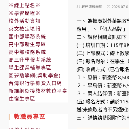
※線上點名※
Post
Post
教務處教學組
2026-07-0
author:
published:
※學習歷程※
校外活動資訊
一、 為推廣對外華語教
英文檢定填報
應用 」、「個人品牌 
國中部學務系統
二、 課程相關資訊如下
高中部新生專區
(一) 培訓日期：115年
高中部校務系統
(二) 上課模式：線上教學
高三升學報考系統
(三) 報名對象：在學
學生課業輔導專區
(四) 收費方式（已含報
圓夢助學網(獎助學金)
１、 原價：新臺幣 8,50
台灣銀行學雜費入口網
２、 早鳥價：新臺幣 6,5
新課綱銜接教材數位平臺
３、 兩人結伴價：新臺幣 
住宿生專區
(五) 報名方式：請於11
送(未錄取者將不另通知
教職員專區
三、 詳情請參閱附件海