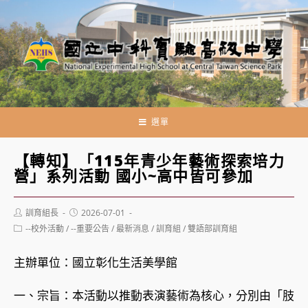
跳
轉
至
主
要
內
容
選單
【轉知】「115年青少年藝術探索培力
營」系列活動 國小~高中皆可參加
Post
Post
訓育組長
2026-07-01
author:
published:
Post
--校外活動
/
--重要公告
/
最新消息
/
訓育組
/
雙語部訓育組
category:
主辦單位：國立彰化生活美學館
一、宗旨：本活動以推動表演藝術為核心，分別由「肢