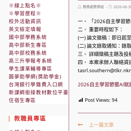
※線上點名※
Post
Post
教務處教學組
2026-06-3
author:
published:
※學習歷程※
校外活動資訊
一、 「2026自主學習
英文檢定填報
二、 重要時程如下：
國中部學務系統
(一) 論文徵稿：即日起至1
高中部新生專區
(二) 論文錄取通知：
高中部校務系統
三、 詳細徵稿主題及投
高三升學報考系統
四、 本案承辦人聯絡資訊
學生課業輔導專區
tasrl.southern@tlkr.n
圓夢助學網(獎助學金)
台灣銀行學雜費入口網
2026自主學習節暨AI
新課綱銜接教材數位平臺
Post Views:
94
住宿生專區
教職員專區
Read
上一篇文章
more