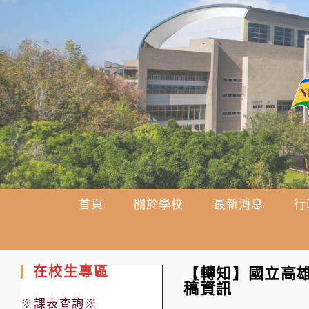
跳
轉
至
主
要
內
容
首頁
關於學校
最新消息
行
在校生專區
【轉知】國立高雄
稿資訊
※課表查詢※