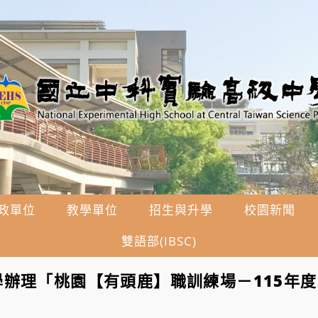
政單位
教學單位
招生與升學
校園新聞
雙語部(IBSC)
辦理「桃園【有頭鹿】職訓練場－115年