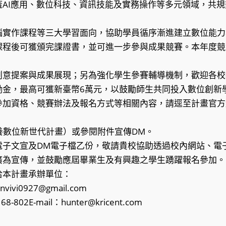
AI應用、數位科技、資訊技能及實務操作等多元領域，共規
腦實作課程等三大學習面向，協助學員循序漸進建立數位能力
課程後可獲頒完課證書，並可進一步參與成果競賽。本年度競
創意提案與成果展現；另為強化學生參賽輔導機制，歡迎各校
勵金，最高可獲新臺幣6萬元，以鼓勵師生共同投入數位創新
參加資格、競賽辦法及報名方式等相關內容，請逕至計畫官方
培養數位新世代計畫）或參閱附件宣傳DM。
電子文宣及DM電子檔乙份，敬請貴校協助透過校內網站、電
廣為宣傳，並鼓勵應屆畢業生及有興趣之學生踴躍報名參加。
洽本計畫承辦單位：
vivi0927@gmail.com
-802E-mail：hunter@kricent.com