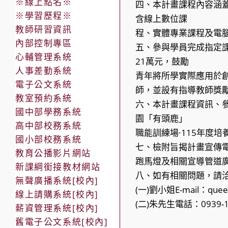
※線上點名※
四、本計畫課程內容涵蓋
※學習歷程※
含線上數位課
教師研習資訊
程、實體專業課程及電
內部控制專區
五、參與學員完成指定
心輔管理系統
21萬元，鼓勵
人事差勤系統
青年將所學實際應用於
電子公文系統
師，並設有指導教師獎
教室預約系統
六、本計畫課程資訊、
國中部學務系統
園「有頭鹿」
高中部校務系統
職能訓練場·115年度
國小部校務系統
七、檢附旨揭計畫宣傳
教育公播影片網站
跑馬燈及相關宣導管道
新課綱銜接教材網站
八、如有相關問題，請
無聲廣播系統[校內]
(一)劉小姐E-mail：queen
線上請購系統[校內]
(二)朱先生電話：0939-168
薪資管理系統[校內]
舊電子公文系統[校內]