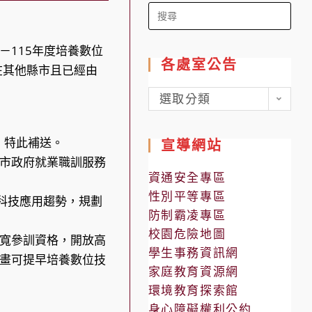
Search
for:
115年度培養數位
各處室公告
在其他縣市且已經由
各
選取分類
處
室
件，特此補送。
宣導網站
公
市政府就業職訓服務
告
資通安全專區
性別平等專區
I科技應用趨勢，規劃
防制霸凌專區
校園危險地圖
寬參訓資格，開放高
學生事務資訊網
畫可提早培養數位技
家庭教育資源網
環境教育探索館
身心障礙權利公約