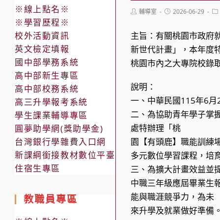
※線上點名※
Post
Post
Po
輔導室
2026-06-29
author:
published:
ca
※學習歷程※
校外活動資訊
主旨：有關桃園市政府
英文檢定填報
新世代計畫」，本年度
國中部學務系統
桃園市內之大專院校錄取
高中部新生專區
說明：
高中部校務系統
一、中華民國115年6月
高三升學報考系統
二、為協助青年學子掌
學生課業輔導專區
處特辦理「桃
圓夢助學網(獎助學金)
台灣銀行學雜費入口網
園【有頭鹿】職能訓練場
新課綱銜接教材數位平臺
多元數位學習課程，培
住宿生專區
三、為擴大計畫效益並
中職三年級應屆畢業生
能與職涯競爭力，為未
教職員專區
來升學及就業做好準備