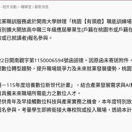
st
--校外活動
/
-輔導室
/
最新消息
tegory:
就業職訓服務處於開南大學辦理「桃園【有頭鹿】職能訓練場－
特別擴大開放高中職三年級應屆畢業生(戶籍在桃園市或戶籍
或已就讀者)報名參與。
22日開南觀字第1150006594號函諒達。因原函未寄送附
握數位轉型趨勢，提升職場競爭力及未來就業發展優勢，桃園
－115年度培養數位新世代計畫」，結合產業發展需求與A
育具備未來職場所需能力之數位人才。
提供青年及早接觸數位科技與產業實務之機會，本年度特別放
報名參與。考量學生即將銜接大專校院或投入職場，透過本計
。