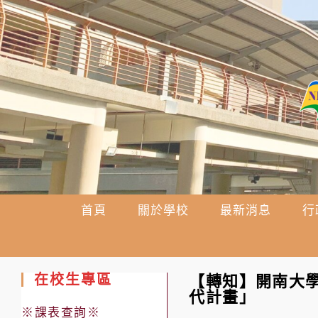
跳
轉
至
主
要
內
容
首頁
關於學校
最新消息
行
在校生專區
【轉知】開南大學
代計畫」
※課表查詢※