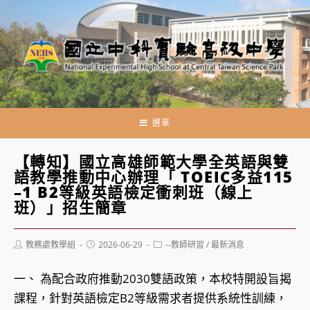
跳
轉
至
主
要
內
容
選單
【轉知】國立高雄師範大學全英語與雙
語教學推動中心辦理「 TOEIC多益115
–1 B2等級英語檢定衝刺班（線上
班）」招生簡章
Post
Post
Post
教務處教學組
2026-06-29
--教師研習
/
最新消息
author:
published:
category:
一、 為配合政府推動2030雙語政策，本校特開設旨揭
課程，針對英語檢定B2等級需求者提供系統性訓練，