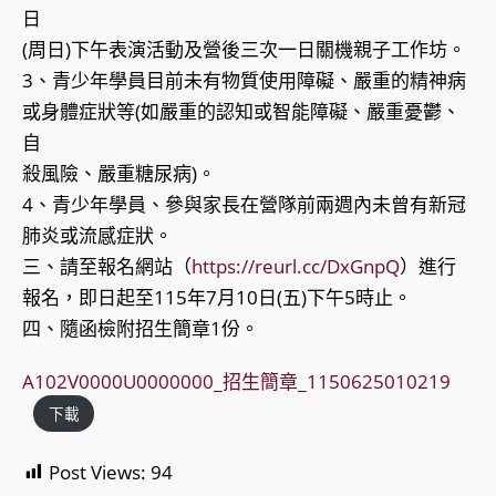
日
(周日)下午表演活動及營後三次一日關機親子工作坊。
3、青少年學員目前未有物質使用障礙、嚴重的精神病
或身體症狀等(如嚴重的認知或智能障礙、嚴重憂鬱、
自
殺風險、嚴重糖尿病)。
4、青少年學員、參與家長在營隊前兩週內未曾有新冠
肺炎或流感症狀。
三、請至報名網站（
https://reurl.cc/DxGnpQ
）進行
報名，即日起至115年7月10日(五)下午5時止。
四、隨函檢附招生簡章1份。
A102V0000U0000000_招生簡章_1150625010219
下載
Post Views:
94