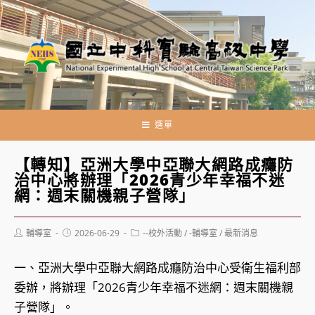
跳
轉
至
主
要
內
容
選單
【轉知】亞洲大學中亞聯大網路成癮防
治中心將辦理「2026青少年幸福不迷
網：週末關機親子營隊」
Post
Post
Post
輔導室
2026-06-29
--校外活動
/
-輔導室
/
最新消息
author:
published:
category:
一、亞洲大學中亞聯大網路成癮防治中心受衛生福利部
委辦，將辦理「2026青少年幸福不迷網：週末關機親
子營隊」。