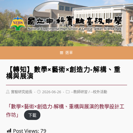
跳
轉
至
主
要
內
容
選單
【轉知】數學×藝術×創造力-解構、重
構與展演
Post
Post
Post
實驗研究組長
2026-06-26
--教師研習
/
--校外活動
author:
published:
category:
「數學×藝術×創造力-解構、重構與展演的教學設計工
作坊」
下載
Post Views:
79