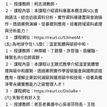
１、 授課教師：柯志鴻教師。
２、 課程內容：本課程介紹資料庫基本概念與SQL查
詢語法，結合訪談資料分析，實作資料庫建置與查詢操
作。透過案例演練，從基礎到應用，培養跨域資料處理
與分析能力！
３、 課程網址：https://reurl.cc/53me6M。
(五) 為地球守住1.5度C：溫室氣體與碳排中和。
１、 授課教師：林傑毓、丁碧慧、許哲強、翁耀臨、
陳賢名共5位師資群。
２、 課程內容：本課程以主題式教學介紹溫室氣體管
理與碳中和趨勢，透過案例實作學習碳盤查與國際認證
應用，理解企業如何減碳與運用碳中和技術，培養具備
淨零永續實務能力之碳管理人才！
３、 課程網址：https://reurl.cc/Dx0aRe。
(六) 失智也有好人生
１、 授課教師：老吾老養護中心吳淑芬院長、王桂