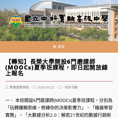
跳
轉
至
主
要
內
容
選單
【轉知】長榮大學開設6門磨課師
(MOOCs)夏季班課程，即日起開放線
上報名
Post
Post
Post
教務處教學組
2026-06-25
--校外活動
author:
published:
category:
一、 本校開設6門磨課師(MOOCs)夏季班課程，分別為
「玩轉邏輯思維，修練你的決策影響力」、「機器學習
實務」、「大數據分析2.0：解密21世紀的數據行銷新