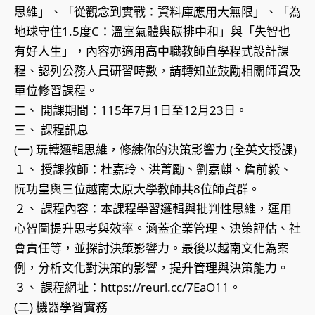
思維」、「從觀念到實戰：資料庫應用大無限」、「為
地球守住1.5度C：溫室氣體與碳排中和」與「失智也
有好人生」，內容亦適用高中職教師自學程式設計課
程、認列公務人員研習時數，請轉知並鼓勵相關師資及
單位修習課程。
二、 開課期間：115年7月1日至12月23日。
三、 課程訊息
(一) 玩轉邏輯思維，修練你的決策影響力 (全英文授課)
１、 授課教師：杜嘉玲、洪菁勵、劉嘉麒、詹前毅、
阮功皇與三位越南太原大學教師共8位師資群。
２、 課程內容：本課程學習邏輯與批判性思維，運用
心智圖提升思考與效率。涵蓋企業管理、決策評估、社
會責任等，並探討決策影響力。最後以越南文化為案
例，分析文化對決策的影響，提升管理與決策能力。
３、 課程網址：https://reurl.cc/7EaO11。
(二) 機器學習實務