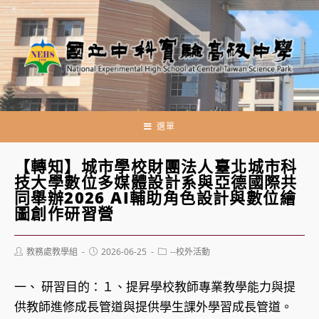
跳
轉
至
主
要
內
容
選單
【轉知】城市學校財團法人臺北城市科
技大學數位多媒體設計系與亞德國際共
同舉辦2026 AI輔助角色設計與數位繪
圖創作研習營
Post
Post
Post
教務處教學組
2026-06-25
--校外活動
author:
published:
category:
一、 研習目的：１、提昇學校教師專業教學能力與提
供教師進修成長管道與提供學生課外學習成長管道。