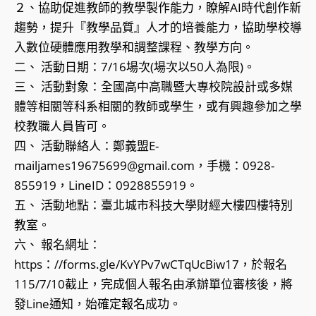
２、協助促進教師的教學製作能力，瞭解AI時代創作新
趨勢，提升『教學品質』人才的培養能力，協助學校導
入數位硬體應用教學和調整課程、教學方向。
二、 活動日期：7/16場次(場次以50人為限)。
三、 活動對象：全國高中高職暨大專校院設計或多媒
體等相關等科系相關的教師或學生，或有興趣參加之學
校教職人員皆可。
四、 活動聯絡人：鄭義盟E-
mailjames19675699@gmail.com，手機：0928-
855919，LineID：0928855919。
五、 活動地點：臺北城市科技大學財經大樓四樓特別
教室。
六、 報名網址：
https：//forms.gle/KvYPv7wCTqUcBiw17，於報名
115/7/10截止，完成個人報名由承辦單位審核後，將
發Line通知，始確定報名成功。