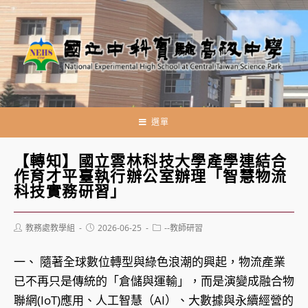
跳
轉
至
主
要
內
容
選單
【轉知】國立雲林科技大學產學連結合
作育才平臺執行辦公室辦理「智慧物流
科技實務研習」
Post
Post
Post
教務處教學組
2026-06-25
--教師研習
author:
published:
category:
一、 隨著全球數位轉型與綠色浪潮的興起，物流產業
已不再只是傳統的「倉儲與運輸」，而是演變成融合物
聯網(IoT)應用、人工智慧（AI）、大數據與永續經營的